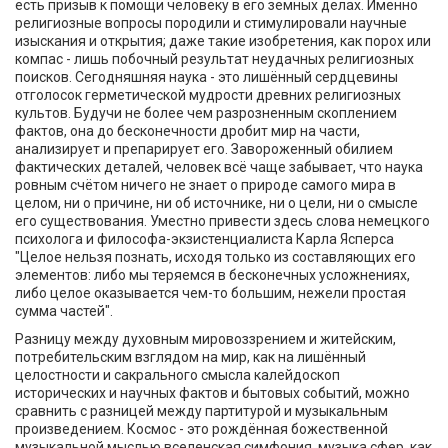
есть призыв к помощи человеку в его земных делах. Именно
религиозные вопросы породили и стимулировали научные
изыскания и открытия; даже такие изобретения, как порох или
компас - лишь побочный результат неудачных религиозных
поисков. Сегодняшняя наука - это лишённый сердцевины
отголосок герметической мудрости древних религиозных
культов. Будучи не более чем разрозненным скоплением
фактов, она до бесконечности дробит мир на части,
анализирует и препарирует его. Завороженный обилием
фактических деталей, человек всё чаще забывает, что наука
ровным счётом ничего не знает о природе самого мира в
целом, ни о причине, ни об источнике, ни о цели, ни о смысле
его существования. Уместно привести здесь слова немецкого
психолога и философа-экзистенциалиста Карла Ясперса
"Целое нельзя познать, исходя только из составляющих его
элементов: либо мы теряемся в бесконечных усложнениях,
либо целое оказывается чем-то большим, нежели простая
сумма частей".
Разницу между духовным мировоззрением и житейским,
потребительским взглядом на мир, как на лишённый
целостности и сакрального смысла калейдоскоп
исторических и научных фактов и бытовых событий, можно
сравнить с разницей между партитурой и музыкальным
произведением. Космос - это рождённая божественной
музыкальной мыслью вселенская симфония, музыка сфер, как