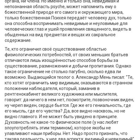
органа, ни члена. Но именно и только она, невидимая и
непознанная область psyche, может напомнить ему о
божественной природе его самого и окружающего мира,
только божественная Психея передаёт человеку дух, только
она способна воспринимать невидимые и неуловимые для
человеческих глаз и ушей проявления священного, видеть в
обыденных на вид предметах и вещах их сакральное
содержание.
Те, кто ограничил своё существование областью
физиологических потребностей, от своих меньших братьев
отличаются лишь изощрённостью способов борьбы за
существование, размножения и добычи пропитания. Однако
такое ограничение не столько пагубно, сколько едва ли
возможно. Выдающийся теолог о. Александр Мень писал: "Те,
кто хотят ограничить мир видимым, оказываются в странном
положении наблюдателя, который, заманив в
рентгенокабинет великого художника или мыслителя,
говорит: да ничего в нем нет, посмотрите, позвоночник виден,
ну череп виден, сердце бьется. Где же его гениальность, где
его мысль, где его чувства? Да, все видно насквозь, но не
видно главного. И не может быть увидено в принципе.
Духовность не какое-то физическое поле (у нас любят
злоупотреблять этим термином), которое якобы не
улавливают наши приборы. Нет. Надо просто признать, что
такова реальность, у нее два аспекта: видимый и невидимый".