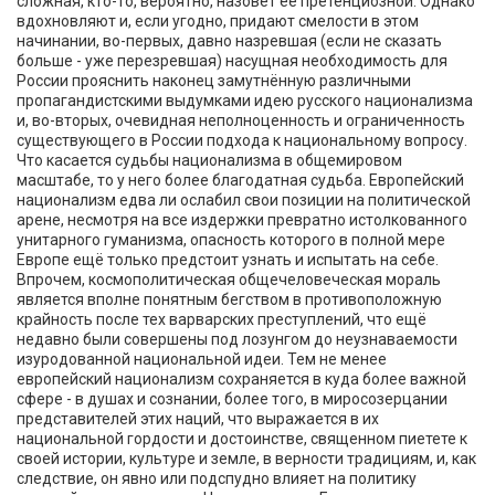
сложная, кто-то, вероятно, назовёт её претенциозной. Однако
вдохновляют и, если угодно, придают смелости в этом
начинании, во-первых, давно назревшая (если не сказать
больше - уже перезревшая) насущная необходимость для
России прояснить наконец замутнённую различными
пропагандистскими выдумками идею русского национализма
и, во-вторых, очевидная неполноценность и ограниченность
существующего в России подхода к национальному вопросу.
Что касается судьбы национализма в общемировом
масштабе, то у него более благодатная судьба. Европейский
национализм едва ли ослабил свои позиции на политической
арене, несмотря на все издержки превратно истолкованного
унитарного гуманизма, опасность которого в полной мере
Европе ещё только предстоит узнать и испытать на себе.
Впрочем, космополитическая общечеловеческая мораль
является вполне понятным бегством в противоположную
крайность после тех варварских преступлений, что ещё
недавно были совершены под лозунгом до неузнаваемости
изуродованной национальной идеи. Тем не менее
европейский национализм сохраняется в куда более важной
сфере - в душах и сознании, более того, в миросозерцании
представителей этих наций, что выражается в их
национальной гордости и достоинстве, священном пиетете к
своей истории, культуре и земле, в верности традициям, и, как
следствие, он явно или подспудно влияет на политику