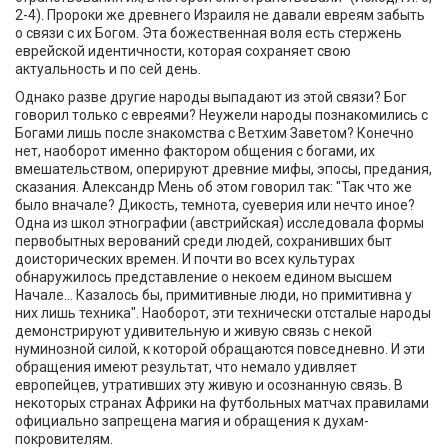
2-4). Пророки же древнего Израиля не давали евреям забыть
о связи с их Богом. Эта божественная воля есть стержень
еврейской идентичности, которая сохраняет свою
актуальность и по сей день.
Однако разве другие народы выпадают из этой связи? Бог
говорил только с евреями? Неужели народы познакомились с
Богами лишь после знакомства с Ветхим Заветом? Конечно
нет, наоборот именно фактором общения с богами, их
вмешательством, оперируют древние мифы, эпосы, предания,
сказания. Александр Мень об этом говорил так: "Так что же
было вначале? Дикость, темнота, суеверия или нечто иное?
Одна из школ этнографии (австрийская) исследовала формы
первобытных верований среди людей, сохранивших быт
доисторических времен. И почти во всех культурах
обнаружилось представление о некоем едином высшем
Начале... Казалось бы, примитивные люди, но примитивна у
них лишь техника". Наоборот, эти технически отсталые народы
демонстрируют удивительную и живую связь с некой
нуминозной силой, к которой обращаются повседневно. И эти
обращения имеют результат, что немало удивляет
европейцев, утративших эту живую и осознанную связь. В
некоторых странах Африки на футбольных матчах правилами
официально запрещена магия и обращения к духам-
покровителям.