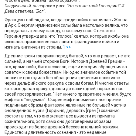
чтобы я действовала таким образом" .
Озадаченный, он спросил у нее: "Но кто же твой Господин?" И
Дева ответила: "Бог" .
Французы побеждали, когда среди войск появлялась Жанна
д'Арк. Энергия нуминозной силы была настолько велика, что
передалась целому народу, спасшему своё Отечество.
Героиня утверждала, что "голоса" святых, которые якобы она
слышала, призвали ее возглавить французские войска и
изгнать англичан из страны.
1 >>
Древние греки говорили перед битвой, что она решает, не кто
сильней, а на чьей стороне Боги. История Древней Греции -
это, кроме войн, битв и союзов, еще и история обращения за
советом к своим божествам. Ни одно значимое событие той
эпохи не проходило без обращения греческих политиков
через дельфийского оракула к своим богам. И многие ответы,
которые давал оракул, дошли до наших дней, поражая нас
своей прозорливостью. "Нет ничего превратнее мнения, будто
миф есть "выдумка" . Скорее миф напоминает все прочие
подлинные образы фантазии, явленные по большей части в
сновидениях. Hybris (Гордыня, дерзость [греч.]) сознания
состоит в том, что оно желает все вывести из примата
сознательного, хотя само оно достоверным образом
происходит из более древней бессознательной психики.
Единство и длительность сознания - это недавние