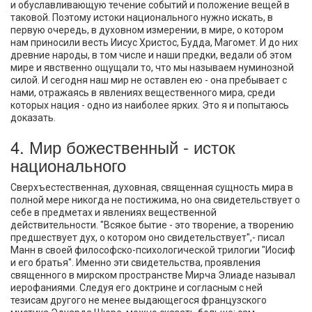
и обуславливающую течение событий и положение вещей в
таковой. Поэтому истоки национального нужно искать, в
первую очередь, в духовном измерении, в мире, о котором
нам приносили весть Иисус Христос, Будда, Магомет. И до них
древние народы, в том числе и наши предки, ведали об этом
мире и явственно ощущали то, что мы называем нуминозной
силой. И сегодня наш мир не оставлен ею - она пребывает с
нами, отражаясь в явлениях вещественного мира, среди
которых нация - одно из наиболее ярких. Это я и попытаюсь
доказать.
4. Мир божественный - исток
национального
Сверхъестественная, духовная, священная сущность мира в
полной мере никогда не постижима, но она свидетельствует о
себе в предметах и явлениях вещественной
действительности. "Всякое бытие - это творение, а творению
предшествует дух, о котором оно свидетельствует",- писал
Манн в своей философско-психологической трилогии "Иосиф
и его братья". Именно эти свидетельства, проявления
священного в мирском пространстве Мирча Элиаде называл
иерофаниями. Следуя его доктрине и согласным с ней
тезисам другого не менее выдающегося французского