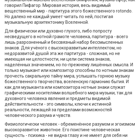
говорил Пифагор. Мировая история, весь видимый
вещественный мир - партитура этого божественного rotondо.
Но далеко не каждый умеет читать по ней, постигая
музыкальную архитектонику Вселенной.
Для физически или духовно глухого, либо попросту
несведущего в нотной грамоте человека, партитура - всего
лишь разрозненный и бессвязный набор бессмысленных
знаков. Для учёного с высокоразвитым интеллектом, но
недоразвитой душой эта же партитура - сложная, но не
имеющая ни целостности, ни цели система знаков,
наделённых значением, но по-прежнему лишённых смысла. И
только музыкант или композитор способны по нотным знакам
прочесть сакральную тайну мира, услышать горнюю музыку
божественного творчества, вселенскую гармонию бытия. И
как для музыканта или композитора нотные знаки служат
графическими носителями волшебного мира музыки, так для
духовного человека явления и предметы видимой
действительности - это символы, ключи к истинной
реальности, лежащей за пределами возможностей
человеческого разума и чувств.
Физиологически человек - обременённое разумом и эгоизмом
высокоразвитое животное. Его поистине человеческая
сущность - психика - не видна глазу и не имеет для себя ни