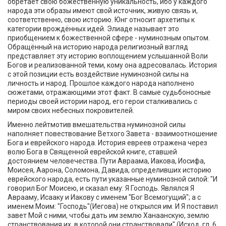
обретает свою божественную уникальность, ибо у каждого
народа эти образы имеют свой источник, живую связь и,
соответственно, свою историю. Юнг относит архетипы к
категории врождённых идей. Элиаде называет это
приобщением к божественной сфере - нуминозным опытом.
Обращённый на историю народа религиозный взгляд
представляет эту историю воплощением услышанной Воли
Богов и реализованной теми, кому она адресовалась. История
с этой позиции есть воздействие нуминозной силы на
личность и народ. Прошлое каждого народа наполнено
сюжетами, отражающими этот факт. В самые судьбоносные
периоды своей истории народ, его герои сталкивались с
миром своих небесных покровителей.
Именно лейтмотив вмешательства нуминозной силы
наполняет повествование Ветхого Завета - взаимоотношение
Бога и еврейского народа. История евреев отражена через
волю Бога в Священной еврейской книге, ставшей
достоянием человечества. Пути Авраама, Иакова, Иосифа,
Моисея, Аарона, Соломона, Давида, определивших историю
еврейского народа, есть пути указанные нуминозной силой: "И
говорил Бог Моисею, и сказал ему: Я Господь. Являлся Я
Аврааму, Исааку и Иакову с именем "Бог Всемогущий"; а с
именем Моим: "Господь"(Иегова) не открылся им. И Я поставил
завет Мой с ними, чтобы дать им землю Ханаанскую, землю
странствования их, в которой они странствовали" (Исход, гл. 6,