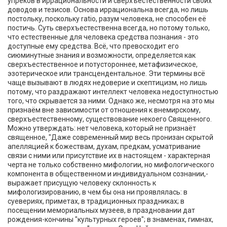
упрёков в иррациональности и сверхъестественности своих
доводов и тезисов. Основа иррациональна всегда, но лишь
постольку, поскольку ratio, разум человека, не способен её
постичь. Суть сверхъестественна всегда, но потому только,
что естественные для человека средства познания - это
доступные ему средства. Всё, что превосходит его
сиюминутные знания и возможности, определяется как
сверхъестественное и потустороннее, метафизическое,
эзотерическое или трансцендентальное. Эти термины всё
чаще вызывают в людях недоверие и скептицизм, но лишь
потому, что раздражают интеллект человека недоступностью
того, что скрывается за ними. Однако же, несмотря на это мы
признаём вне зависимости от отношения к внемирскому,
сверхъестественному, существование некоего Священного.
Можно утверждать: нет человека, который не признаёт
священное, "Даже современный мир весь пронизан скрытой
апелляцией к божествам, духам, предкам, усматривание
связи с ними или присутствие их в настоящем - характерная
черта не только собственно мифологии, но мифологического
компонента в общественном и индивидуальном сознании,-
выражает присущую человеку склонность к
мифологизированию, в чем бы она ни проявлялась: в
суевериях, приметах, в традиционных праздниках; в
посещении мемориальных музеев, в праздновании дат
рождения-кончины "культурных героев"; в знаменах, гимнах,