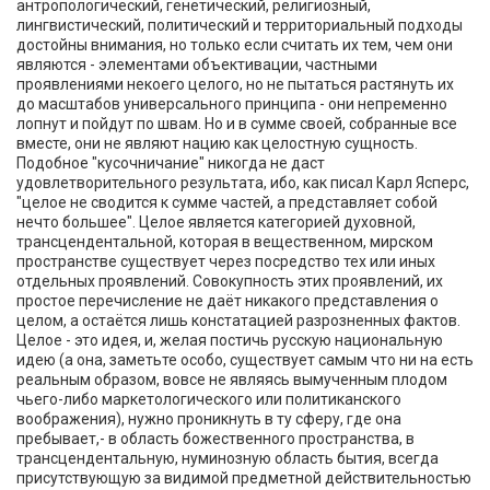
антропологический, генетический, религиозный,
лингвистический, политический и территориальный подходы
достойны внимания, но только если считать их тем, чем они
являются - элементами объективации, частными
проявлениями некоего целого, но не пытаться растянуть их
до масштабов универсального принципа - они непременно
лопнут и пойдут по швам. Но и в сумме своей, собранные все
вместе, они не являют нацию как целостную сущность.
Подобное "кусочничание" никогда не даст
удовлетворительного результата, ибо, как писал Карл Ясперс,
"целое не сводится к сумме частей, а представляет собой
нечто большее". Целое является категорией духовной,
трансцендентальной, которая в вещественном, мирском
пространстве существует через посредство тех или иных
отдельных проявлений. Совокупность этих проявлений, их
простое перечисление не даёт никакого представления о
целом, а остаётся лишь констатацией разрозненных фактов.
Целое - это идея, и, желая постичь русскую национальную
идею (а она, заметьте особо, существует самым что ни на есть
реальным образом, вовсе не являясь вымученным плодом
чьего-либо маркетологического или политиканского
воображения), нужно проникнуть в ту сферу, где она
пребывает,- в область божественного пространства, в
трансцендентальную, нуминозную область бытия, всегда
присутствующую за видимой предметной действительностью