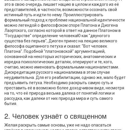
это в свою очередь лишает нацию в целом и каждого из её
представителей, в частности, возможности осознать свой
истинный путь и идти по нему. Проиллюстрировать
формальный подход к проблеме национальной идентичности
можно легендой о философском споре Платона и Диогена
Лаэртского, согласно которой в ответ на данное Платоном в
"Государстве" определение человекаЮ как "двуногого
существа без перьев", Диоген принес на лекцию великого
философа ощипанного петуха и сказал: "Вот человек
Платона". Подобной "платоновской" аргументацией,
основанной на некоторых исторических, анатомических и
изредка психологических деталях, оперируют и те, кого,
считаю, можно именовать формальными националистами.
Дискредитация русского национализма в этом случае
неудивительна. Для его реабилитации, однако же, мало будет
предъявить петуха. Необходимо раскрыть самую суть и
преставить её в возможно более доходчивом виде, несмотря
на то, что её природа весьма далека от понятий логики и
рассудка, как далеки от них природа мира и суть самого
бытия.
2. Человек узнаёт о священном
Желая раскрыть самые основы, уже не надо опасаться