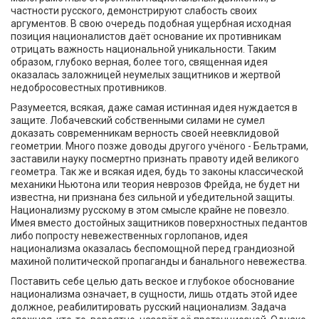
частности русского, демонстрируют слабость своих
аргументов. В свою очередь подобная ущербная исходная
позиция националистов даёт основание их противникам
отрицать важность национальной уникальности. Таким
образом, глубоко верная, более того, священная идея
оказалась заложницей неумелых защитников и жертвой
недобросовестных противников.
Разумеется, всякая, даже самая истинная идея нуждается в
защите. Лобачевский собственными силами не сумел
доказать современникам верность своей неевклидовой
геометрии. Много позже доводы другого учёного - Бельтрами,
заставили науку посмертно признать правоту идей великого
геометра. Так же и всякая идея, будь то законы классической
механики Ньютона или теория неврозов Фрейда, не будет ни
известна, ни признана без сильной и убедительной защиты.
Национализму русскому в этом смысле крайне не повезло.
Имея вместо достойных защитников поверхностных педантов
либо попросту невежественных горлопанов, идея
национализма оказалась беспомощной перед грандиозной
махиной политической пропаганды и банального невежества.
Поставить себе целью дать веское и глубокое обоснование
национализма означает, в сущности, лишь отдать этой идее
должное, реабилитировать русский национализм. Задача