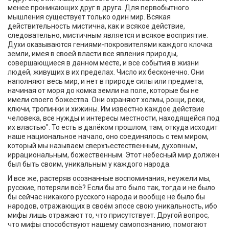
менее проникающих друг в друга. Для первобытного
мышления существует только один мир. Всякая
действительность мистична, как и всякое действие,
следовательно, мистичным является и всякое восприятие.
Духи оказываются гениями-покровителями каждого клочка
земли, имея в своей власти все явления природы,
совершающиеся в данном месте, и все события в жизни
людей, живущих в их пределах. Число их бесконечно. Они
наполняют весь мир, и нет в природе силы или предмета,
начиная от моря до комка земли на поле, которые бы не
имели своего божества. Они охраняют холмы, рощи, реки,
ключи, тропинки и хижины. Им известно каждое действие
человека, все нужды и интересы местности, находящейся под
их властью". То есть в далёком прошлом, там, откуда исходит
наше национальное начало, оно соединялось с тем миром,
который мы называем сверхъестественным, духовным,
иррациональным, божественным. Этот небесный мир должен
был быть своим, уникальным у каждого народа.
И все же, растеряв осознанные воспоминания, неужели мы,
русские, потеряли всё? Если бы это было так, тогда и не было
бы сейчас никакого русского народа и вообще не было бы
народов, отражающих в своём эпосе свою уникальность, ибо
мифы лишь отражают то, что присутствует. Другой вопрос,
что мифы способствуют нашему самопознанию, помогают