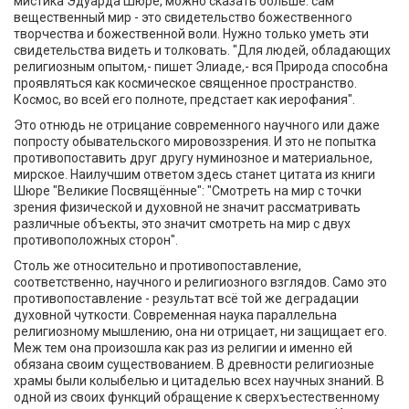
мистика Эдуарда Шюре, можно сказать больше: сам
вещественный мир - это свидетельство божественного
творчества и божественной воли. Нужно только уметь эти
свидетельства видеть и толковать. "Для людей, обладающих
религиозным опытом,- пишет Элиаде,- вся Природа способна
проявляться как космическое священное пространство.
Космос, во всей его полноте, предстает как иерофания".
Это отнюдь не отрицание современного научного или даже
попросту обывательского мировоззрения. И это не попытка
противопоставить друг другу нуминозное и материальное,
мирское. Наилучшим ответом здесь станет цитата из книги
Шюре "Великие Посвящённые": "Смотреть на мир с точки
зрения физической и духовной не значит рассматривать
различные объекты, это значит смотреть на мир с двух
противоположных сторон".
Столь же относительно и противопоставление,
соответственно, научного и религиозного взглядов. Само это
противопоставление - результат всё той же деградации
духовной чуткости. Современная наука параллельна
религиозному мышлению, она ни отрицает, ни защищает его.
Меж тем она произошла как раз из религии и именно ей
обязана своим существованием. В древности религиозные
храмы были колыбелью и цитаделью всех научных знаний. В
одной из своих функций обращение к сверхъестественному