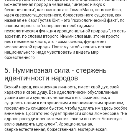
Божественная природа человека, "интерес и вкус к
бесконечности", как называл это Томас Манн, понятие бога,
идея сверхмогущественного, божественного существа, как
называл её Карл Густав Юнг, - это "психологический факт", по
словам первого, и "совершенно необходимая
психологическая функция иррациональной природы", то есть
архетип, по словам второго. Иными словами, это не просто
неотъемлемая часть, это - сама основа, фундамент
человеческой природы. Поэтому, чтобы понять истоки
национального, надо чувствовать и видеть мир
божественного.
5. Нуминозная сила - стержень
идентичности народов
Всякий народ, как и всякая личность, имеет свой дух, свой
характер и свою душу. Все идеологически обусловленные
усилия свести сущность человека к его физиологии, а
сущность нации к историческим и экономическим причинам,
провалились слишком быстро, чтобы уделять им здесь особое
внимание. Достаточно будет привести слова Ломоносова: "Не
здраво рассудителен математик, ежели он хочет Божескую
волю вымерять циркулем". Иррациональная,
сверхъестественная, божественная, эзотерическая,