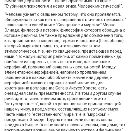
символах державности" - пишет Эрих Нойманн в книге
"Глубинная психология и новая этика. Человек мистический".
"Человек узнает о священном потому, что оно проявляется,
обнаруживается как нечто совершенно отличное от мирского"
- заключает в своей книге "Священное и мирское" Мирча
Элиаде, философ и историк, философия которого обращена к
истокам религий. Он также предложил для объяснения того,
как проявляется священное, термин иерофания (hierophanie),
который выражает лишь то, что заключено в нем
этимологически, т. е. нечто священное, предстающее перед
нами. "Пожалуй, история религий, от самых примитивных до
наиболее изощренных, есть не что иное, как описание
иерофаний, проявлений священных реальностей. Между
элементарной иерофанией, например проявлением
священного в каком-либо объекте, камне или дереве, и
иерофанией высшего порядка, какой является для
христианина воплощение Бога в Иисусе Христе, есть
очевидная связь преемственности. И в том и другом случае
речь идет о таинственном акте, проявлении чего-то
"потустороннего", какой-то реальности, не принадлежащей
нашему миру, в предметах, составляющих неотъемлемую
часть нашего "естественного" мира, т. е. в "мирском" -
продолжает Элиаде. Трудно не вспомнить здесь слова
Фридриха Ницше: "кто не живёт в возвышенном, как дома, тот
воспринимает возвышенное как нечто жуткое и фальшивое".