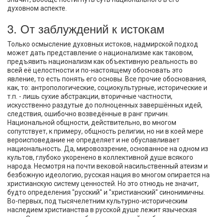
духовном аспекте.
3. От заблуждений к истокам
Только осмысление духовных истоков, надмирской подход
может дать представление о национализме как таковом,
предъявить национализм как объективную реальность во
всей её целостности и по-настоящему обосновать это
явление, то есть понять его основы. Все прочие обоснования,
как, то: антропологические, социокультурные, исторические и
т.п. - лишь сухие абстракции, вторичные частности,
искусственно раздутые до полноценных завершённых идей,
следствия, ошибочно возведённые в ранг причин.
Национальной общности, действительно, во многом
сопутствует, к примеру, общность религии, но ни в коей мере
вероисповедание не определяет и не обуславливает
национальность. Да, мировоззрение, основанное на одном из
культов, глубоко укоренено в коллективной душе всякого
народа. Несмотря на почти вековой насильственный атеизм и
безбожную идеологию, русская нация во многом опирается на
христианскую систему ценностей. Но это отнюдь не значит,
будто определения "русский" и "христианский" синонимичны.
Во-первых, под тысячелетним культурно-историческим
наследием христианства в русской душе лежит языческая