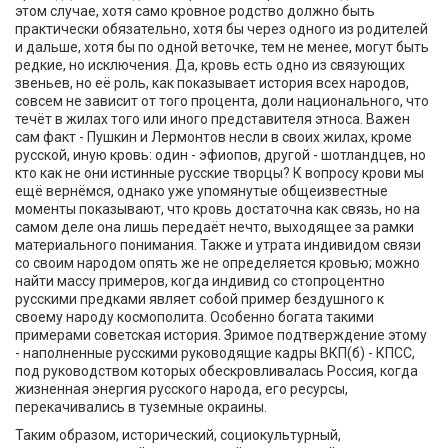
этом случае, хотя само кровное родство должно быть
практически обязательно, хотя бы через одного из родителей
и дальше, хотя бы по одной веточке, тем не менее, могут быть
редкие, но исключения. Да, кровь есть одно из связующих
звеньев, но её роль, как показывает история всех народов,
совсем не зависит от того процента, доли национального, что
течёт в жилах того или иного представителя этноса. Важен
сам факт - Пушкин и Лермонтов несли в своих жилах, кроме
русской, иную кровь: один - эфиопов, другой - шотландцев, но
кто как не они истинные русские творцы? К вопросу крови мы
ещё вернёмся, однако уже упомянутые общеизвестные
моменты показывают, что кровь достаточна как связь, но на
самом деле она лишь передаёт нечто, выходящее за рамки
материального понимания. Также и утрата индивидом связи
со своим народом опять же не определяется кровью; можно
найти массу примеров, когда индивид со стопроцентно
русскими предками являет собой пример бездушного к
своему народу космополита. Особенно богата такими
примерами советская история. Зримое подтверждение этому
- наполненные русскими руководящие кадры ВКП(б) - КПСС,
под руководством которых обескровливалась Россия, когда
жизненная энергия русского народа, его ресурсы,
перекачивались в туземные окраины.
Таким образом, исторический, социокультурный,