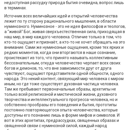
недоступная рассудку природа бытия очевидна, вопрос лишь
в терминах.
Источник всех величайших идей и открытий человечества
лежит по ту сторону рационального мышления, в области
нуминозного. Нуминозное - это не идея философов и теологов,
а "живой" Бог, живая сверхъестественная сила, приходящая в
наш мир, в мир каждого человека. Отличие только в том, что
кто-то ощущает и признаёт, а кто-то не хочет обращать на это
внимание. Сами же нуминозные ощущения, кроме тех ярких и
редких моментов, когда они вторгаются в наше сознание,
проистекают из того, что принято называть коллективным
бессознательным, откуда человечество черпает всех своих
богов и демонов, то, что вне зависимости друг от друга
чувствуют, ощущают представители одной общности, одного
народа. Это некий контент, связующий мир человека с миром
иным, но где тоже существует духовная частица человека.
Там же пребывают первоначальные образы, архетипы не
только всей религиозной и мистической жизни, духовного
творчества и интеллектуального прогресса человека, но и
собственно прообразы его поведения и бытия, прототипы
постоянно повторяющегося опыта человечества, которые
доступны его познанию лишь в форме мифов и символов. И
вот в этих архетипах, предрассудках, священных образах и
священной связи с нуминозной силой, каждый народ