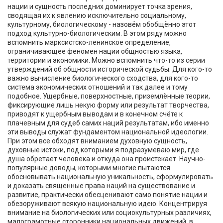
нации и сущность последних доминирует точка зрения,
сводящая их к явлению исключительно социальному,
культурному, биологическому - назовём обобщённо этот
подход культурно-биологическим. В этом ряду можно
вспомнить марксистско-ленинское определение,
ограничивающее феномен нации общностью языка,
территории и экономики. Можно вспомнить что-то из серии
утверждений об общности исторической судьбы. Для кого-то
важно вычисление биологического сходства, для кого-то
система экономических отношений и так далее и тому
подобное. Ущербные, поверхностные, приземлённые теории,
фиксирующие лишь некую форму или результат творчества,
приводят к ущербным выводам и в конечном счёте к
плачевным для судеб самих наций результатам, ибо именно
эти выводы служат фундаментом национальной идеологии.
При этом все обходят вниманием духовную сущность,
духовные истоки, под которыми я подразумеваю мир, где
душа обретает человека и откуда она проистекает. Научно-
популярные доводы, которыми многие пытаются
обосновывать национальную уникальность, сформулировать
и доказать священные права наций на существование и
развитие, практически обесценивают само понятие нации и
обезоруживают всякую национальную идею. Концентрируя
внимание на биологических или социокультурных различиях,
малограмотные сторонники национальных движений, в