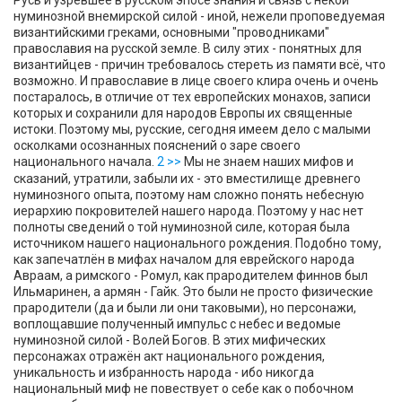
Русь и узревшее в русском эпосе знания и связь с некой
нуминозной внемирской силой - иной, нежели проповедуемая
византийскими греками, основными "проводниками"
православия на русской земле. В силу этих - понятных для
византийцев - причин требовалось стереть из памяти всё, что
возможно. И православие в лице своего клира очень и очень
постаралось, в отличие от тех европейских монахов, записи
которых и сохранили для народов Европы их священные
истоки. Поэтому мы, русские, сегодня имеем дело с малыми
осколками осознанных пояснений о заре своего
национального начала.
2 >>
Мы не знаем наших мифов и
сказаний, утратили, забыли их - это вместилище древнего
нуминозного опыта, поэтому нам сложно понять небесную
иерархию покровителей нашего народа. Поэтому у нас нет
полноты сведений о той нуминозной силе, которая была
источником нашего национального рождения. Подобно тому,
как запечатлён в мифах началом для еврейского народа
Авраам, а римского - Ромул, как прародителем финнов был
Ильмаринен, а армян - Гайк. Это были не просто физические
прародители (да и были ли они таковыми), но персонажи,
воплощавшие полученный импульс с небес и ведомые
нуминозной силой - Волей Богов. В этих мифических
персонажах отражён акт национального рождения,
уникальность и избранность народа - ибо никогда
национальный миф не повествует о себе как о побочном