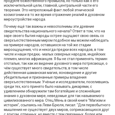
продукте божественного промысла, но только как о его
исключительной цели, главной, центральной части его
творения. Это непреложный факт любой этнической
космогонии и в то же время отражение реалий в духовном
мироустройстве народа.
Почему ещё так важны и невосполнимы эти древние
свидетельства национального начала? Ответ в том, что на
заре своего бытия народы острее ощущают свою связь со
сверхъестественным миром подобное мы можем наблюдать
на примере народов, оставшихся на той же стадии
мироощущения, что и некогда предки всех народов, в том
числе и наши предки,- малых северных народов, индейских
племен, многих африканцев. Я бы не стал применять термин
отсталые, так как их видение духовного мира потрясающе, о
чём существует много свидетельств, в том числе
действенная шаманская магия, ясновидение и другие
убедительные и признанные примеры владения
сверхъестественным. Учёные и исследователи, поселившись
среди тех, кого принято было называть дикарями, с
удивлением обнаружили там богатейшие и сложнейшие
знания о духовном мире, неведомые для так называемого
цивилизованного мира. Отец Мень в своей книге "Магизм и
история", ссылаясь на Леви-Брюля, писал: "Для первобытного
мышления не существует двух миров, соприкасающихся друг
с другом, отличных, но вместе с тем связанных, более или