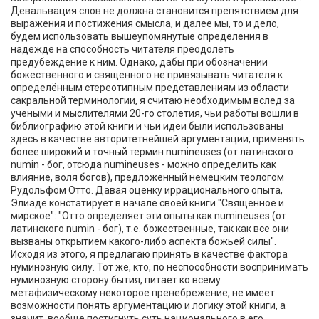
Девальвация слов не должна становится препятствием для
выражения и постижения смысла, и далее мы, то и дело,
будем использовать вышеупомянутые определения в
надежде на способность читателя преодолеть
предубеждение к ним. Однако, дабы при обозначении
божественного и священного не привязывать читателя к
определённым стереотипным представлениям из области
сакральной терминологии, я считаю необходимым вслед за
учеными и мыслителями 20-го столетия, чьи работы вошли в
библиографию этой книги и чьи идеи были использованы
здесь в качестве авторитетнейшей аргументации, применять
более широкий и точный термин numineuses (от латинского
numin - бог, отсюда numineuses - можно определить как
влияние, воля богов), предложенный немецким теологом
Рудольфом Отто. Давая оценку иррационального опыта,
Элиаде констатирует в начале своей книги "Священное и
мирское": "Отто определяет эти опыты как numineuses (от
латинского numin - бог), т.е. божественные, так как все они
вызваны открытием какого-либо аспекта божьей силы".
Исходя из этого, я предлагаю принять в качестве фактора
нуминозную силу. Тот же, кто, по неспособности воспринимать
нуминозную сторону бытия, питает ко всему
метафизическому некоторое пренебрежение, не имеет
возможности понять аргументацию и логику этой книги, а
значит, вообще постигнуть суть национального в его