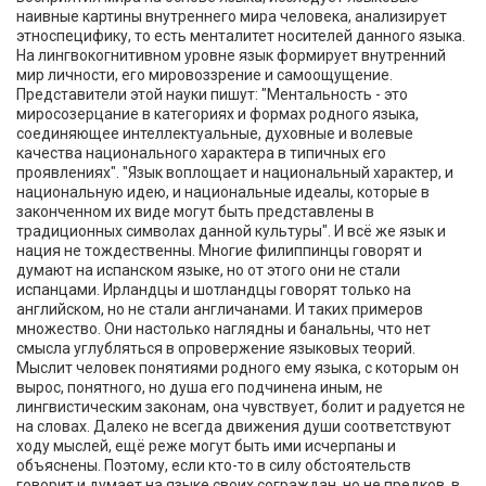
наивные картины внутреннего мира человека, анализирует
этноспецифику, то есть менталитет носителей данного языка.
На лингвокогнитивном уровне язык формирует внутренний
мир личности, его мировоззрение и самоощущение.
Представители этой науки пишут: "Ментальность - это
миросозерцание в категориях и формах родного языка,
соединяющее интеллектуальные, духовные и волевые
качества национального характера в типичных его
проявлениях". "Язык воплощает и национальный характер, и
национальную идею, и национальные идеалы, которые в
законченном их виде могут быть представлены в
традиционных символах данной культуры". И всё же язык и
нация не тождественны. Многие филиппинцы говорят и
думают на испанском языке, но от этого они не стали
испанцами. Ирландцы и шотландцы говорят только на
английском, но не стали англичанами. И таких примеров
множество. Они настолько наглядны и банальны, что нет
смысла углубляться в опровержение языковых теорий.
Мыслит человек понятиями родного ему языка, с которым он
вырос, понятного, но душа его подчинена иным, не
лингвистическим законам, она чувствует, болит и радуется не
на словах. Далеко не всегда движения души соответствуют
ходу мыслей, ещё реже могут быть ими исчерпаны и
объяснены. Поэтому, если кто-то в силу обстоятельств
говорит и думает на языке своих сограждан, но не предков, в