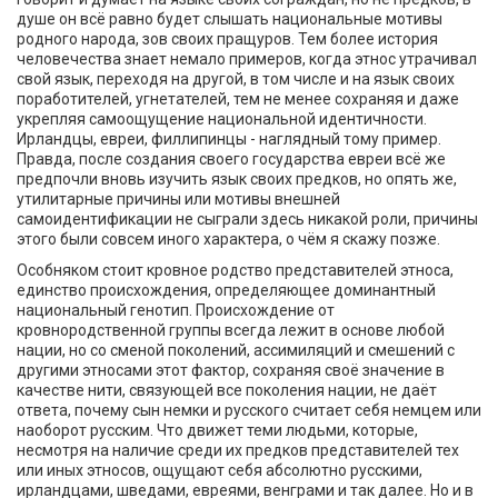
душе он всё равно будет слышать национальные мотивы
родного народа, зов своих пращуров. Тем более история
человечества знает немало примеров, когда этнос утрачивал
свой язык, переходя на другой, в том числе и на язык своих
поработителей, угнетателей, тем не менее сохраняя и даже
укрепляя самоощущение национальной идентичности.
Ирландцы, евреи, филлипинцы - наглядный тому пример.
Правда, после создания своего государства евреи всё же
предпочли вновь изучить язык своих предков, но опять же,
утилитарные причины или мотивы внешней
самоидентификации не сыграли здесь никакой роли, причины
этого были совсем иного характера, о чём я скажу позже.
Особняком стоит кровное родство представителей этноса,
единство происхождения, определяющее доминантный
национальный генотип. Происхождение от
кровнородственной группы всегда лежит в основе любой
нации, но со сменой поколений, ассимиляций и смешений с
другими этносами этот фактор, сохраняя своё значение в
качестве нити, связующей все поколения нации, не даёт
ответа, почему сын немки и русского считает себя немцем или
наоборот русским. Что движет теми людьми, которые,
несмотря на наличие среди их предков представителей тех
или иных этносов, ощущают себя абсолютно русскими,
ирландцами, шведами, евреями, венграми и так далее. Но и в