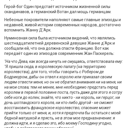
Герой-бог Один предстаёт источником жизненной силы
скандинавов, а германский Вотан дал мощь германцам.
Небесные покровители наполняют самые главные эпизоды и
недавней, живой истории современных народов, достаточно
вспомнить Жанну Д'Арк.
Нуминозная сила была источником видений, что являлись
шестнадцатилетней деревенской девушке Жанне д'Арк и
сообщали ей, что она должна спасти Францию. Вот как
передаёт один из эпизодов современник Жан Паскерель:
"На что Дева, как всегда ничуть не смущаясь, ответствовала ему:
"Я пришла сюда, в королевскую палату (на территорию
королевства), для того, чтобы говорить с Робером де
Бодрикуром, дабы он отвел к королю или приказал своим
людям отвести меня; но он не обратил внимания ни на меня, ни
на мои слова; тем не менее, мне необходимо предстать перед
королем в первой половине поста, пусть даже для этого я сотру
себе ноги до колен; знайте, что никто - ни король, ни герцог, ни
дочь шотландского короля, ни кто-либо другой - не сможет
восстановить французское королевство; спасение может
прийти только от меня, и, хотя я предпочла бы остаться с моей
бедной матушкой и прясть, не в этом мое предназначение: я
должна идти, и я сделаю это, ибо моему Господину угодно,