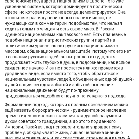
европейских государств. Национализм в Европе - это уже
усвоенная система, которая доминирует в политической
сфере, но которая просто не всегда демонстрируется. Она
относится к разряду неписанных правил и истин, не
нуждающихся в комментарии, подобных тем, что нельзя
ходить голым по улицам и есть сырое мясо. В России
идейного национализма как такового нет. Есть плачевные
подобия национал-патриотических групп и партий на
политическом уровне, но нет русского национализма в
массовом, общенациональном масштабе, потому что его нет
в сознании русских людей, он вытравлен оттуда, хотя
продолжает жить глубоко в душе, в подсознании, как всякое
священное начало. И он не проснётся или же проявится в
уродливом виде, если вместо того, чтобы обратиться к
национальным чувствам людей, объединённых одной душой -
душой нации, сегодня забитой и забытой, нынешние
национальные движения будут по-прежнему
придерживаться ущербного научно-популярного подхода.
Формальный подход, который с полным основанием можно
ещё назвать бюрократическим,- рудиментарное наследие
времён идеологического насилия над душой, разумом и
духом советского гражданина, а до этого подданного
Империи. Такой взгляд непозволительно упрощает саму
проблему, обкрадывает жизнь, лишая человека знаний о
высшем и священном и, как следствие, стремления к нему. А