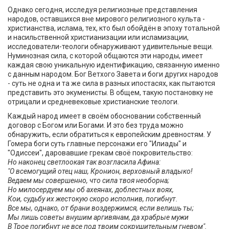
Однако сегодня, исследуя религиозные представления
народов, оставшихся вне мирового религиозного культа -
христианства, ислама, тех, кто был обойдён в эпоху тотальной
и насильственной христианизации или исламизации,
исследователи-теологи обнаруживают удивительные вещи.
Нуминозная сила, с которой общаются эти народы, имеет
каждая свою уникальную идентификацию, связанную именно
с данным народом. Бог Ветхого Завета и боги других народов
- суть не одна и та же сила в разных ипостасях, как пытаются
представить это экуменисты. В общем, такую постановку не
отрицали и средневековые христианские теологи.
Каждый народ имеет в своём обосновании собственный
договор с Богом или Богами. И это без труда можно
обнаружить, если обратиться к европейским древностям. У
Гомера боги суть главные персонажи его "Илиады" и
"Одиссеи", даровавшие грекам своё покровительство:
Но наконец светлоокая так возгласила Афина:
"О всемогущий отец наш, Кронион, верховный владыко!
Ведаем мы совершенно, что сила твоя необорна;
Но милосердуем мы об ахеянах, доблестных воях,
Кои, судьбу их жестокую скоро исполнив, погибнут.
Все мы, однако, от брани воздержимся, если велишь ты;
Мы лишь советы внушим аргивянам, да храбрые мужи
В Трое погибнут не все под твоим сокрушительным гневом".