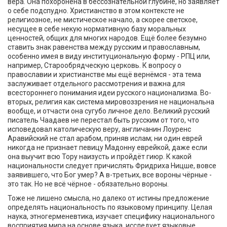
вера. Она похоронена в бессознательной глубине, но заявляет
о себе подспудно. Христианство в этом контексте не
религиозное, не мистическое начало, а скорее светское,
несущее в себе некую нормативную базу моральных
ценностей, общих для многих народов. Ещё более безумно
ставить знак равенства между русским и православным,
особенно имея в виду институциональную форму - РПЦ или,
например, Старообрядческую церковь. К вопросу о
православии и христианстве мы ещё вернёмся - эта тема
заслуживает отдельного рассмотрения и важна для
всестороннего понимания идеи русского национализма. Во-
вторых, религия как система мировоззрения не национальна
вообще, и отчасти она сугубо личное дело. Великий русский
писатель Чаадаев не перестал быть русским от того, что
исповедовал католическую веру, англичанин Лоуренс
Аравийский не стал арабом, приняв ислам; ни один еврей
никогда не признает певицу Мадонну еврейкой, даже если
она выучит всю Тору наизусть и пройдёт гиюр. К какой
национальности следует причислять Фридриха Ницше, вовсе
заявившего, что Бог умер? А в-третьих, все вороны чёрные -
это так. Но не всё чёрное - обязательно вороны.
Тоже не лишено смысла, но далеко от истины предложение
определять национальность по языковому принципу. Целая
наука, этногерменевтика, изучает специфику национального
восприятия мира на основе языка, исследует языковые