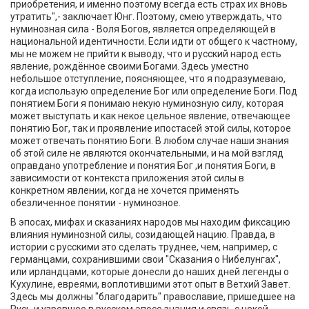
приобретения, и именно поэтому всегда есть страх их вновь
утратить",- заключает Юнг. Поэтому, смею утверждать, что
нуминозная сила - Воля Богов, является определяющей в
национальной идентичности. Если идти от общего к частному,
мы не можем не прийти к выводу, что и русский народ есть
явление, рождённое своими Богами. Здесь уместно
небольшое отступление, поясняющее, что я подразумеваю,
когда использую определение Бог или определение Боги. Под
понятием Боги я понимаю некую нуминозную силу, которая
может выступать и как некое цельное явление, отвечающее
понятию Бог, так и проявление ипостасей этой силы, которое
может отвечать понятию Боги. В любом случае наши знания
об этой силе не являются окончательными, и на мой взгляд
оправдано употребление и понятия Бог ,и понятия Боги, в
зависимости от контекста приложения этой силы в
конкретном явлении, когда не хочется применять
обезличенное понятии - нуминозное.
В эпосах, мифах и сказаниях народов мы находим фиксацию
влияния нуминозной силы, созидающей нацию. Правда, в
истории с русскими это сделать труднее, чем, например, с
германцами, сохранившими свои "Сказания о Нибелунгах",
или ирландцами, которые донесли до наших дней легенды о
Кухулине, евреями, воплотившими этот опыт в Ветхий Завет.
Здесь мы должны "благодарить" православие, пришедшее на