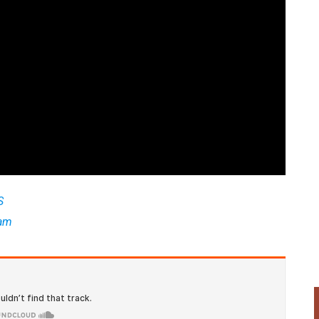
S
ram