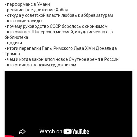
- перформанс в Умани
- религиозное движение Хабад
- откуда у советской власти любовь к аббревиатурам
- кто такие хасиды
- почему руководство СССР боролось с сионизмом
- кто считает Шнеерсона мессией, и куда исчезла его
библиотека
- цадики
- итоги перепалки Папы Римского Льва XIV и Дональда
Трампа
- чем и когда закончится новое Смутное время в России
- кто стоял за венским художником