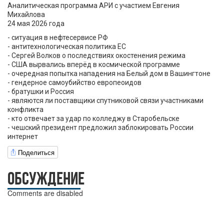
Аналитическая программа АРИ с участием Евгения
Михайлова
24 мая 2026 года
- ситуация в нефтесервисе РФ
- антитехнологическая политика ЕС
- Сергей Волков о последствиях окостенения режима
- США вырвались вперёд в космической программе
- очередная попытка нападения на Белый дом в Вашингтоне
- гендерное самоубийство европеоидов
- братушки и Россия
- являются ли поставщики спутниковой связи участниками
конфликта
- кто отвечает за удар по колледжу в Старобельске
- чешский президент предложил заблокировать России
интернет
Поделиться
ОБСУЖДЕНИЕ
Comments are disabled