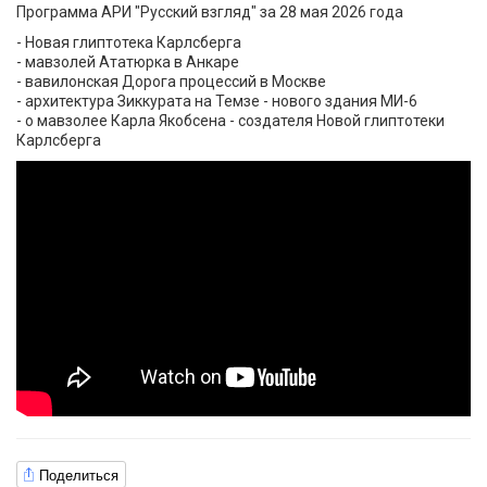
Программа АРИ "Русский взгляд" за 28 мая 2026 года
- Новая глиптотека Карлсберга
- мавзолей Ататюрка в Анкаре
- вавилонская Дорога процессий в Москве
- архитектура Зиккурата на Темзе - нового здания МИ-6
- о мавзолее Карла Якобсена - создателя Новой глиптотеки
Карлсберга
Поделиться