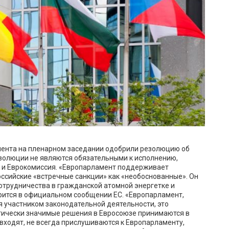
амента на пленарном заседании одобрили резолюцию об
езолюции не являются обязательными к исполнению,
 и Еврокомиссия. «Европарламент поддерживает
оссийские «встречные санкции» как «необоснованные». Он
отрудничества в гражданской атомной энергетке и
рится в официальном сообщении ЕС. «Европарламент,
я участником законодательной деятельности, это
тически значимые решения в Евросоюзе принимаются в
 входят, не всегда прислушиваются к Европарламенту,