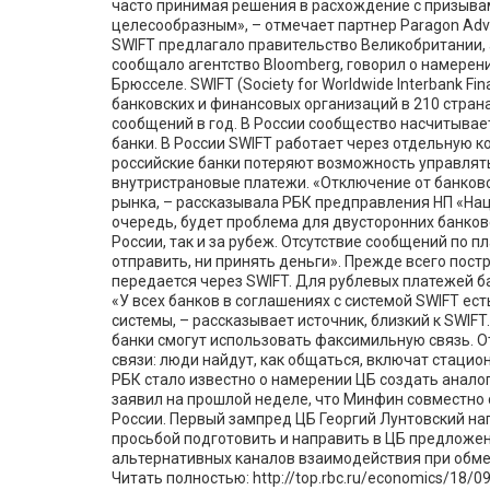
часто принимая решения в расхождение с призывам
целесообразным», – отмечает партнер Paragon Adv
SWIFT предлагало правительство Великобритании,
сообщало агентство Bloomberg, говорил о намерени
Брюсселе. SWIFT (Society for Worldwide Interbank Fi
банковских и финансовых организаций в 210 стран
сообщений в год. В России сообщество насчитывае
банки. В России SWIFT работает через отдельную к
российские банки потеряют возможность управлять
внутристрановые платежи. «Отключение от банковс
рынка, – рассказывала РБК предправления НП «На
очередь, будет проблема для двусторонних банков
России, так и за рубеж. Отсутствие сообщений по п
отправить, ни принять деньги». Прежде всего пос
передается через SWIFT. Для рублевых платежей б
«У всех банков в соглашениях с системой SWIFT ес
системы, – рассказывает источник, близкий к SWIFT
банки смогут использовать факсимильную связь. 
связи: люди найдут, как общаться, включат стацио
РБК стало известно о намерении ЦБ создать анало
заявил на прошлой неделе, что Минфин совместно с
России. Первый зампред ЦБ Георгий Лунтовский нап
просьбой подготовить и направить в ЦБ предложен
альтернативных каналов взаимодействия при обм
Читать полностью: http://top.rbc.ru/economics/18/