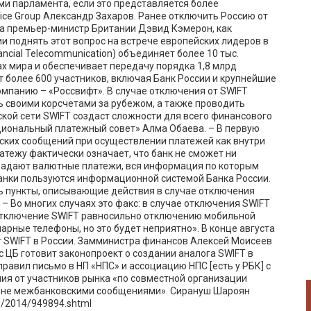
и парламента, если это представляется более
ice Group Александр Захаров. Ранее отключить Россию от
 а премьер-министр Британии Дэвид Кэмерон, как
и поднять этот вопрос на встрече европейских лидеров в
nancial Telecommunication) объединяет более 10 тыс.
ах мира и обеспечивает передачу порядка 1,8 млрд
т более 600 участников, включая Банк России и крупнейшие
омпанию – «Россвифт». В случае отключения от SWIFT
 своими корсчетами за рубежом, а также проводить
кой сети SWIFT создаст сложности для всего финансового
циональный платежный совет» Алма Обаева. – В первую
ских сообщений при осуществлении платежей как внутри
латежу фактически означает, что банк не сможет ни
традают валютные платежи, вся информация по которым
анки пользуются информационной системой Банка России.
ть пункты, описывающие действия в случае отключения
. – Во многих случаях это факс: в случае отключения SWIFT
Отключение SWIFT равносильно отключению мобильной
нарные телефоны, но это будет неприятно». В конце августа
г SWIFT в России. Замминистра финансов Алексей Моисеев
 ЦБ готовит законопроект о создании аналога SWIFT в
равил письмо в НП «НПС» и ассоциацию НПС [есть у РБК] с
ия от участников рынка «по совместной организации
ене межбанковскими сообщениями». Сирануш Шароян
09/2014/949894.shtml