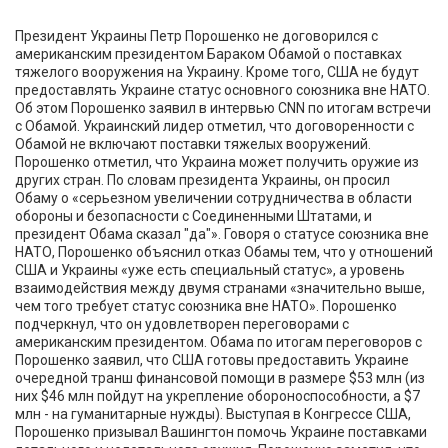
Президент Украины Петр Порошенко не договорился с
американским президентом Бараком Обамой о поставках
тяжелого вооружения на Украину. Кроме того, США не будут
предоставлять Украине статус основного союзника вне НАТО.
Об этом Порошенко заявил в интервью CNN по итогам встречи
с Обамой. Украинский лидер отметил, что договоренности с
Обамой не включают поставки тяжелых вооружений.
Порошенко отметил, что Украина может получить оружие из
других стран. По словам президента Украины, он просил
Обаму о «серьезном увеличении сотрудничества в области
обороны и безопасности с Соединенными Штатами, и
президент Обама сказал "да"». Говоря о статусе союзника вне
НАТО, Порошенко объяснил отказ Обамы тем, что у отношений
США и Украины «уже есть специальный статус», а уровень
взаимодействия между двумя странами «значительно выше,
чем того требует статус союзника вне НАТО». Порошенко
подчеркнул, что он удовлетворен переговорами с
американским президентом. Обама по итогам переговоров с
Порошенко заявил, что США готовы предоставить Украине
очередной транш финансовой помощи в размере $53 млн (из
них $46 млн пойдут на укрепление обороноспособности, а $7
млн - на гуманитарные нужды). Выступая в Конгрессе США,
Порошенко призывал Вашингтон помочь Украине поставками