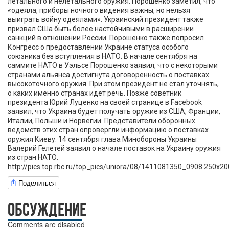
летального и нелетального оружия. Порошенко заметил, что
«одеяла, приборы ночного видения важны, но нельзя
выиграть войну одеялами». Украинский президент также
призвал СШа быть более настойчивыми в расширении
санкций в отношении России. Порошенко также попросил
Конгресс о предоставлении Украине статуса особого
союзника без вступления в НАТО. В начале сентября на
саммите НАТО в Уэльсе Порошенко заявил, что с некоторыми
странами альянса достигнута договоренность о поставках
высокоточного оружия. При этом президент не стал уточнять,
о каких именно странах идет речь. Позже советник
президента Юрий Луценко на своей странице в Facebook
заявил, что Украина будет получать оружие из США, Франции,
Италии, Польши и Норвегии. Представители оборонных
ведомств этих стран опровергли информацию о поставках
оружия Киеву. 14 сентября глава Минобороны Украины
Валерий Гелетей заявил о начале поставок на Украину оружия
из стран НАТО.
http://pics.top.rbc.ru/top_pics/uniora/08/1411081350_0908.250x20
Поделиться
ОБСУЖДЕНИЕ
Comments are disabled