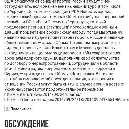
США откажутся от санкций против России и будут с ней
сотрудничать, если она изменит нынешний курс, в том числе
по Украине. Об этом, как сообщает РИА Новости, заявил
американский президент Барак Обама с трибуны Генеральной
ассамблеи ООН. «Если Россия выберет путь, который
продлевает период, наступивший после холодной войны и
давший процветание российскому народу, тогда мы отменим
наши санкции и будем приветствовать роль России в решении
общих вызовов», — сказал Обама. По словам американского
лидера, в прошлые годы Вашингтону и Москве удавалось
сотрудничать по целому ряду вопросов. «Мы сократили свои
арсеналы ядерного оружия, выполнили свои обязательства
по договору о нераспространении, сотрудничали в области
уничтожения задекларированного химического оружия в
Сирии», — приводит слова Обамы «Интерфакс». В начале
сентября американский президент заявил, что санкции в
отношении России могут быть сняты, в случае если на востоке
Украины установится продолжительное перемирие.
http://lenta.ru/news/2014/09/24/obama/
http://icdn.lenta.ru/images/2014/09/24/18/20140924185519695/
Поделиться
ОБСУЖДЕНИЕ