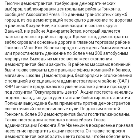
Тысячи демонстрантов, требующие демократических
выборов, заблокировали центральные районы Гонконга,
сообщает Associated Press. По данным транспортных служб
города, из-за демонстраций перекрыто движение по дорогам
в районах Козуэй-Бей, который входит в состав округа
Ваньчай, и в районе Адмиралтейство, который является
частью делового района города. Кроме того, демонстранты
заблокировали основные дороги в главном торговом районе
Гонконга Монг Кок. Власти города вынуждены были изменить
или приостановить движение по более чем 200 автобусным
маршрутам. Выходы из метро возле мест скопления
демонстрантов были закрыты. В районах массовых волнений
были также закрыты центральные офисы компаний и банков,
магазины, школы. Демонстрации, беспорядки и столкновения
с полицией в специальном административном районе (САР)
КНР Гонконге продолжаются уже несколько дней и проходят
под лозунгом "Оккупировать центр". Акции протеста начались
неделю назад, когда студенты стали бойкотировать занятия.
Полиция вынуждена была применить против демонстрантов
слезоточивый газ и резиновые пули. По данным властей
Гонконга, более 20 демонстрантов были госпитализированы.
Также пострадали несколько полицейских. Глава
администрации Гонконга Лян Чжэньин в воскресенье призвал
население прекратить акции протеста. Он также попросил
демонстрантов освободить центр города, чтобы обеспечить