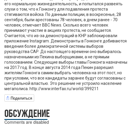
его нормальную жизнедеятельность, и попытался развеять
слухи о том, что к Гонконгу для подавления протеста
стягиваются войска. По данным полиции, в воскресенье, 28
сентября, были арестованы 78 человек, а днем ранее - 70
человек, отмечает BBC News. Сколько всего человек
принимают участие в акциях протеста, не сообщается.
Считается, что из-за демонстраций в КНР заблокировали
приложение Instagram. Демонстранты в Гонконге добиваются
введения более демократичной системы выборов
руководства САР. До настоящего времени оно выбиралось
назначенными из Пекина выборщиками, а не прямым
голосованием. Следующие выборы главы Гонконга назначены
на 2017 год. В конце августа 2014 года Пекин разрешил
жителям Гонконга самим выбрать человека на этот пост, но
при условии, что все кандидаты заранее будут согласованы с
центральной властью. Это решение не устроило население
мегаполиса. http://www.interfax.ru/world/399211
Поделиться
ОБСУЖДЕНИЕ
Comments are disabled