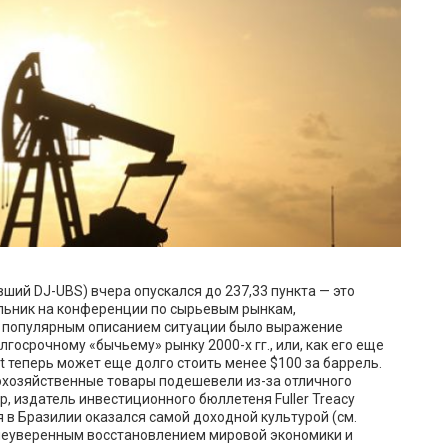
вший DJ-UBS) вчера опускался до 237,33 пункта — это
дельник на конференции по сырьевым рынкам,
ым популярным описанием ситуации было выражение
госрочному «бычьему» рынку 2000-х гг., или, как его еще
t теперь может еще долго стоить менее $100 за баррель.
охозяйственные товары подешевели из-за отличного
, издатель инвестиционного бюллетеня Fuller Treacy
 в Бразилии оказался самой доходной культурой (см.
 неуверенным восстановлением мировой экономики и