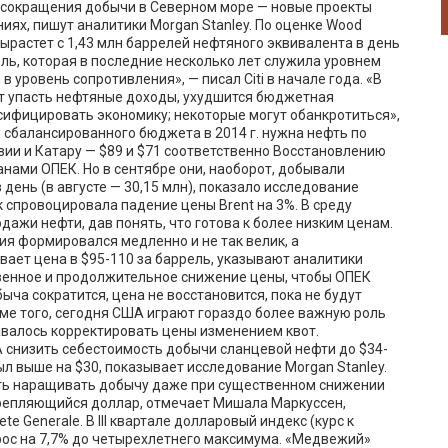
с сокращения добычи в Северном море — новые проекты
ях, пишут аналитики Morgan Stanley. По оценке Wood
ырастет с 1,43 млн баррелей нефтяного эквивалента в день
ррель, которая в последние несколько лет служила уровнем
 уровень сопротивления», — писал Citi в начале года. «В
т упасть нефтяные доходы, ухудшится бюджетная
сифицировать экономику; некоторые могут обанкротиться»,
я сбалансированного бюджета в 2014 г. нужна нефть по
авии и Катару — $89 и $71 соответственно Восстановлению
нами ОПЕК. Но в сентябре они, наоборот, добывали
 день (в августе — 30,15 млн), показало исследование
к спровоцировала падение цены Brent на 3%. В среду
ажи нефти, дав понять, что готова к более низким ценам.
ния формировался медленно и не так велик, а
ивает цена в $95-110 за баррель, указывают аналитики
твенное и продолжительное снижение цены, чтобы ОПЕК
ыча сократится, цена не восстановится, пока не будут
е того, сегодня США играют гораздо более важную роль
авалось корректировать цены изменением квот.
снизить себестоимость добычи сланцевой нефти до $34-
 был выше на $30, показывает исследование Morgan Stanley.
ть наращивать добычу даже при существенном снижении
укрепляющийся доллар, отмечает Мишала Маркуссен,
e Generale. В III квартале долларовый индекс (курс к
рос на 7,7% до четырехлетнего максимума. «Медвежий»