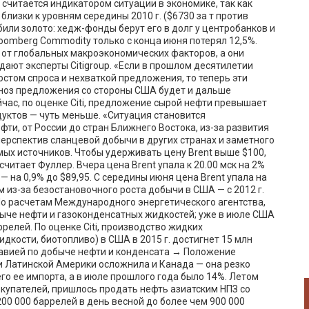
 считается индикатором ситуации в экономике, так как
лизки к уровням середины 2010 г. ($6730 за т против
били золото: хедж-фонды берут его в долг у центробанков и
oomberg Commodity только с конца июня потерял 12,5%.
 от глобальных макроэкономических факторов, а они
дают эксперты Citigroup. «Если в прошлом десятилетии
том спроса и нехваткой предложения, то теперь эти
гноз предложения со стороны США будет и дальше
час, по оценке Citi, предложение сырой нефти превышает
одуктов — чуть меньше. «Ситуация становится
ти, от России до стран Ближнего Востока, из-за развития
ерспектив сланцевой добычи в других странах и заметного
ых источников. Чтобы удерживать цену Brent выше $100,
читает Фуллер. Вчера цена Brent упала к 20.00 мск на 2%
I — на 0,9% до $89,95. С середины июня цена Brent упала на
м из-за безостановочного роста добычи в США — с 2012 г.
 По расчетам Международного энергетического агентства,
быче нефти и газоконденсатных жидкостей; уже в июле США
релей. По оценке Citi, производство жидких
дкости, биотопливо) в США в 2015 г. достигнет 15 млн
равией по добыче нефти и конденсата → Положение
 и Латинской Америки осложнила и Канада — она резко
его ее импорта, а в июле прошлого года было 14%. Летом
окупателей, пришлось продать нефть азиатским НПЗ со
200 000 баррелей в день весной до более чем 900 000