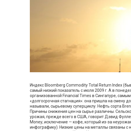
Индекс Bloomberg Commodity Total Return Index (бы
самый низкий показатель с июля 2009 г. А в поне
организованной Financial Times в Сингапуре, сам
«долгосрочная стагнация»: она пришла на смену дол
называли, сырьевому суперциклу. Нефть сорта Bren
Причины снижения цен на сырье различны. Сельск
урожая, прежде всего в США, говорит Дэвид Фуллер
Money; исключение — кофе, который из-за неурожая
инфографику). Низкие цены на металлы связаны с