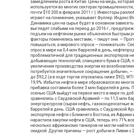
замедлением роста в Китае. Цены на медь, которая
используется во многих секторах промышленности, б
почти $10 200 в феврале 2011 г.). Инвесторы разлю
играют на понижение, указывает Фуллер. Индекс Bl
Динамика цен на сырье будет в основном зависеть
выглядят слабыми на период до 2016 г., предупреж
подъем на нефтяном рынке объяснялся быстрым рос
факторы поменялись местами, — пишут они. — Про
повышаться, а мирового спроса — понижаться». Сей
спрос в мире на 0,4 млн баррелей в день, нефтепр
проблематичной для традиционных экспортеров неф
добывающих технологий, сланцевого бума в США, п
увеличения производства энергии из возобновляем
потребуется значительное сокращение добычи», — с
до $92,2 (а в ходе торгов опускалась ниже $92), WT
19,9%. Избыток нефти в мире образовался во много
прибавка составила более 3 млн баррелей в день.
осенью США выйдут на первое место в мире по до
сравнялись с Саудовской Аравией — по 11,5 млн бар
энергоресурсов (сырая нефть, газоконденсатные жи
баррелей в день. США сравнялись с Саудовской А
экспортеров нефти с Ближнего Востока, из Африки
нарастила закупки нефти в США, теперь это 71% вс
несколько африканских танкеров не могли найти п
скидкой. Другие причины — рост добычи в Ливии с 