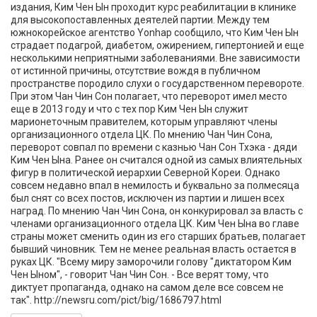
издания, Ким Чен Ын проходит курс реабилитации в клинике
для высокопоставленных деятелей партии. Между тем
южнокорейское агентство Yonhap сообщило, что Ким Чен Ын
страдает подагрой, диабетом, ожирением, гипертонией и еще
несколькими неприятными заболеваниями. Вне зависимости
от истинной причины, отсутствие вождя в публичном
пространстве породило слухи о государственном перевороте.
При этом Чан Чин Сон полагает, что переворот имел место
еще в 2013 году и что с тех пор Ким Чен Ын служит
марионеточным правителем, которым управляют члены
организационного отдела ЦК. По мнению Чан Чин Сона,
переворот совпал по времени с казнью Чан Сон Тхэка - дяди
Ким Чен Ына. Ранее он считался одной из самых влиятельных
фигур в политической иерархии Северной Кореи. Однако
совсем недавно впал в немилость и буквально за полмесяца
был снят со всех постов, исключен из партии и лишен всех
наград. По мнению Чан Чин Сона, он конкурировал за власть с
членами организационного отдела ЦК. Ким Чен Ына во главе
страны может сменить один из его старших братьев, полагает
бывший чиновник. Тем не менее реальная власть остается в
руках ЦК. "Всему миру заморочили голову "диктатором Ким
Чен Ыном", - говорит Чан Чин Сон. - Все верят тому, что
диктует пропаганда, однако на самом деле все совсем не
так". http://newsru.com/pict/big/1686797.html