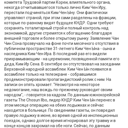
комитета Трудовой партии Кореи, влиятельного органа,
некогда отчитывавшегося только лично Ким Чен Иру,
перестали подчиняться Ким Чен Ыну. Они фактически
управляют страной, при этом сами разделены на фракции,
которые по-разному видят будущее КНДР. Одни требуют
сохранять тоталитарный строй и полный контроль над
экономикой, другие стремятся к обогащению благодаря
внешней торговле и более открытому рынку. Заявление Чан
Чин Сона прозвучало на фоне почти месячного отсутствия в
публичном пространстве 31-летнего Ким Чен Ына - сына и
наследника Ким Чен Ира. В последний раз его видели
прихрамывающим - на церемонии, посвященной памяти его
деда, Ким Ир Сена. В сентябре он отсутствовал на заседании
Верховной народной ассамблеи. Ким Чен Ын появился в
ассамблее только на телеэкране - собравшимся
продемонстрировали пропагандистский ролик с ним. На
записи он опять хромает. "Несмотря на некоторое
недомогание, наш вождь по-прежнему руководит своим
народом", - говорится за кадром. По данным южнокорейской
газеты The Chosun Ilbo, лидер КНДР Ким Чен Ын перенес в
этом месяце операцию на обеих лодыжках и сейчас
находится в больнице. По сведениям газеты, он повредил
правую лодыжку в июне, во время одной из инспекционных
поездок, однако долгое время игнорировал эту травму и в
конце концов захромал на обе ноги. Сейчас, по данным