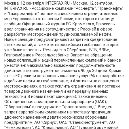
Москва. 12 сентября. INTERFAX.RU - Москва. 12 сентября.
INTERFAX.RU - Российские компании "Роснефть", "Транснефть"
и "Газпром нефть" попали в список новых ограничительных
мер Евросоюза в отношении России, о которых в пятницу
сообщил Официальный журнал ЕС. Кроме того, Брюссель
ввел ограничения на сотрудничество с Россией в сфере
разработки месторождений трудноизвлекаемой нефти.
Новые санкции предусматривают запрет на кредитование
этих компаний, а также пяти российских госбанков, которые
уже были известны. Речь идет о Сбербанке, ВТБ, ВЭБе,
Газпромбанке и Россельхозбанке. Запрет на обращение
новых облигаций и акций перечисленных компаний и банков
ужесточен: максимально возможная продолжительность
действия этих инструментов снижена с 90 до 30 дней. Кроме
этого ЕС решили остановить оказание услуг РФ по разработке
и добыче нефти на глубоководье, в Арктике и на сланцевых
месторождениях, а также усилить ограничения на поставки
товаров двойного назначения и на передачу военных
технологий. В новый пакет санкций ЕС также внесены
Объединенная авиастроительная корпорация (ОАК),
"Оборонпром" и предприятие "Уралвагонзавод". Введен
запрет европейским компаниям на поставку продукции
двойного назначения девяти российским оборонным
предприятиям: АО "Сириус", ОАО "Станкоинструмент", АО
"Чемкомпозит", АО "Калашников", АО "Тульский оружейный