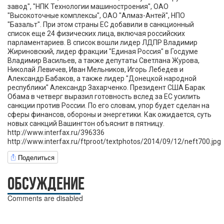
завод", "НПК Технологии машиностроения", ОАО
"Высокоточные комплексы", ОАО "Алмаз-Антей", НПО
"Базальт". При этом страны ЕС добавили в санкционный
список еще 24 физических лица, включая российских
парламентариев. В список вошли лидер ЛДПР Владимир
Жириновский, лидер фракции "Единая Россия" в Госдуме
Владимир Васильев, а также депутаты Светлана Журова,
Николай Левичев, Иван Мельников, Игорь Лебедев и
Александр Бабаков, а также лидер "Донецкой народной
республики" Александр Захарченко. Президент США Барак
Обама в четверг выразил готовность вслед за ЕС усилить
санкции против России. По его словам, упор будет сделан на
сферы финансов, обороны и энергетики. Как ожидается, суть
новых санкций Вашингтон объяснит в пятницу.
http://www.interfax.ru/396336
http://www.interfax.ru/ftproot/textphotos/2014/09/12/neft700.jpg
Поделиться
ОБСУЖДЕНИЕ
Comments are disabled