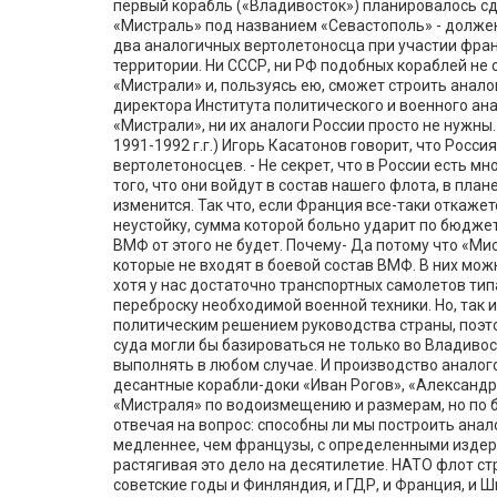
первый корабль («Владивосток») планировалось сда
«Мистраль» под названием «Севастополь» - должен 
два аналогичных вертолетоносца при участии фра
территории. Ни СССР, ни РФ подобных кораблей не
«Мистрали» и, пользуясь ею, сможет строить анал
директора Института политического и военного ана
«Мистрали», ни их аналоги России просто не нуж
1991-1992 г.г.) Игорь Касатонов говорит, что Рос
вертолетоносцев. - Не секрет, что в России есть м
того, что они войдут в состав нашего флота, в план
изменится. Так что, если Франция все-таки откаже
неустойку, сумма которой больно ударит по бюджет
ВМФ от этого не будет. Почему- Да потому что «Ми
которые не входят в боевой состав ВМФ. В них можн
хотя у нас достаточно транспортных самолетов тип
переброску необходимой военной техники. Но, так 
политическим решением руководства страны, поэто
суда могли бы базироваться не только во Владивост
выполнять в любом случае. И производство аналог
десантные корабли-доки «Иван Рогов», «Александ
«Мистраля» по водоизмещению и размерам, но по б
отвечая на вопрос: способны ли мы построить анал
медленнее, чем французы, с определенными издерж
растягивая это дело на десятилетие. НАТО флот стро
советские годы и Финляндия, и ГДР, и Франция, и Шв