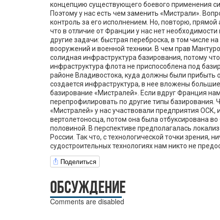
концепцию существующего боевого применения сил
Поэтому у нас есть чем заменить «Мистрали». Вопр
контроль за его исполнением. Но, повторю, прямой
что в отличие от Франции у нас нет необходимости
другие задачи: быстрая переброска, в том числе н
вооружений и военной техники. В чем прав Мантур
солидная инфраструктура базирования, потому что
инфраструктура флота не приспособлена под базир
районе Владивостока, куда должны были прибыть о
создается инфраструктура, в нее вложены большие
базирование «Мистралей». Если вдруг Франция нам 
перепрофилировать по другие типы базирования. Ч
«Мистралей» у нас участвовали предприятия ОСК, 
вертолетоносца, потом она была отбуксирована во
половиной. В перспективе предполагалась локализ
России. Так что, с технологической точки зрения, н
судостроительных технологиях нам никто не предоста
Поделиться
ОБСУЖДЕНИЕ
Comments are disabled