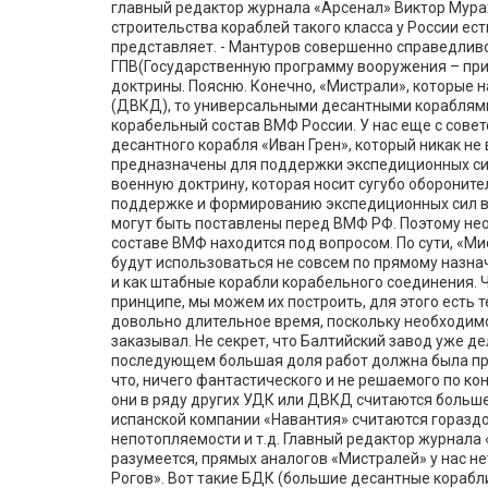
главный редактор журнала «Арсенал» Виктор Мурах
строительства кораблей такого класса у России ест
представляет. - Мантуров совершенно справедливо 
ГПВ(Государственную программу вооружения – при
доктрины. Поясню. Конечно, «Мистрали», которые
(ДВКД), то универсальными десантными кораблями 
корабельный состав ВМФ России. У нас еще с совет
десантного корабля «Иван Грен», который никак не 
предназначены для поддержки экспедиционных сил
военную доктрину, которая носит сугубо обороните
поддержке и формированию экспедиционных сил в д
могут быть поставлены перед ВМФ РФ. Поэтому не
составе ВМФ находится под вопросом. По сути, «Мис
будут использоваться не совсем по прямому назна
и как штабные корабли корабельного соединения. Ч
принципе, мы можем их построить, для этого есть 
довольно длительное время, поскольку необходимо 
заказывал. Не секрет, что Балтийский завод уже д
последующем большая доля работ должна была про
что, ничего фантастического и не решаемого по ко
они в ряду других УДК или ДВКД считаются больше
испанской компании «Навантия» считаются гораздо
непотопляемости и т.д. Главный редактор журнала
разумеется, прямых аналогов «Мистралей» у нас не
Рогов». Вот такие БДК (большие десантные корабл