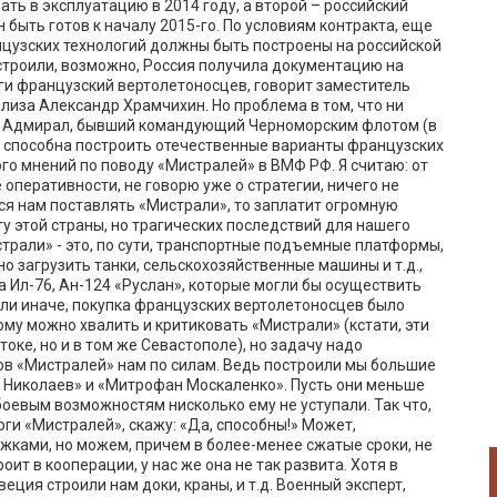
ть в эксплуатацию в 2014 году, а второй – российский
быть готов к началу 2015-го. По условиям контракта, еще
нцузских технологий должны быть построены на российской
 строили, возможно, Россия получила документацию на
оги французский вертолетоносцев, говорит заместитель
лиза Александр Храмчихин. Но проблема в том, что ни
ны. Адмирал, бывший командующий Черноморским флотом (в
сия способна построить отечественные варианты французских
ного мнений по поводу «Мистралей» в ВМФ РФ. Я считаю: от
е оперативности, не говорю уже о стратегии, ничего не
тся нам поставлять «Мистрали», то заплатит огромную
у этой страны, но трагических последствий для нашего
страли» - это, по сути, транспортные подъемные платформы,
о загрузить танки, сельскохозяйственные машины и т.д.,
а Ил-76, Ан-124 «Руслан», которые могли бы осуществить
или иначе, покупка французских вертолетоносцев было
му можно хвалить и критиковать «Мистрали» (кстати, эти
оке, но и в том же Севастополе), но задачу надо
ов «Мистралей» нам по силам. Ведь построили мы большие
р Николаев» и «Митрофан Москаленко». Пусть они меньше
оевым возможностям нисколько ему не уступали. Так что,
оги «Мистралей», скажу: «Да, способны!» Может,
ками, но можем, причем в более-менее сжатые сроки, не
ит в кооперации, у нас же она не так развита. Хотя в
еция строили нам доки, краны, и т.д. Военный эксперт,