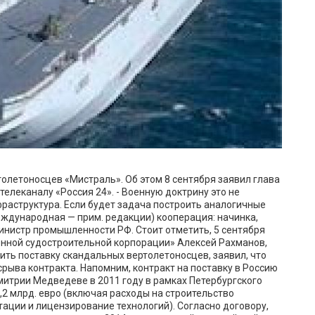
олетоносцев «Мистраль». Об этом 8 сентября заявил глава
елеканалу «Россия 24». - Военную доктрину это не
нфраструктура. Если будет задача построить аналогичные
международная — прим. редакции) кооперация: начинка,
министр промышленности РФ. Стоит отметить, 5 сентября
нной судостроительной корпорации» Алексей Рахманов,
ть поставку скандальных вертолетоносцев, заявил, что
рыва контракта. Напомним, контракт на поставку в Россию
итрии Медведеве в 2011 году в рамках Петербургского
,2 млрд. евро (включая расходы на строительство
ации и лицензирование технологий). Согласно договору,