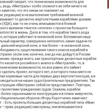
овский говорит, что технические возможности для
ь, ведь «Мистраль» особо сложного из себя ничего не
заметил, что это никак не повлияет на
м. редакции) и на выполнение требований военной
 называют то десантно-вертолетными кораблями-доками
(УДК), как-то не очень вписываются в боевой
ского времени тянется «эпопея» с проектом большого
воплотят в жизнь. Дело в том, что корабли такого рода
, которые работают в океанской зоне. Вспоминая нашу
льный характер, совершенно непонятно, какие задачи по
альней морской зоне, а тем более – в океанской зоне,
обходимость существования такого класса кораблей в
трали» (если они, конечно, они до нас дойдут) в России
чению: прежде всего, как транспортные десантные корабли
то касается российского аналога «Мистралей», то, в
технические возможности, но все равно это займет
сделать проект, которого нет, и которого пока никто не
елал кормовые части для первых двух вертолетоносцев, а в
водиться на наших судостроительных предприятиях. Так
нструкции «Мистрали» собой не представляют. Повторю,
 проектами гражданских судов. Скажем, корабли
 более серьезными по конструкцию и в плане живучести,
 «Национальная оборона» Игорь Коротченко замечает:
т. - Есть проекты больших десантных кораблей типа «Иван
и – прим. редакции) нам нужны, они вписываются в