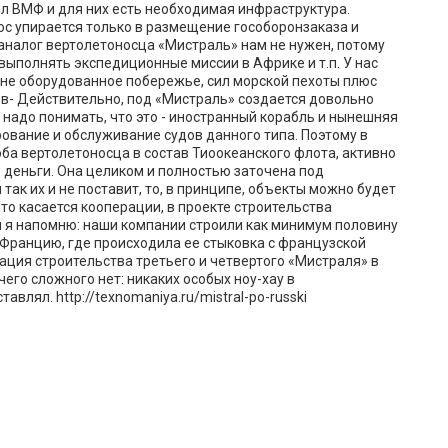
 ВМФ и для них есть необходимая инфраструктура.
ос упирается только в размещение гособоронзаказа и
 аналог вертолетоносца «Мистраль» нам не нужен, потому
 выполнять экспедиционные миссии в Африке и т.п. У нас
а не оборудованное побережье, сил морской пехоты плюс
ов- Действительно, под «Мистраль» создается довольно
 надо понимать, что это - иностранный корабль и нынешняя
ование и обслуживание судов данного типа. Поэтому в
ба вертолетоносца в состав Тиоокеанского флота, активно
 деньги. Она целиком и полностью заточена под
так их и не поставит, то, в принципе, объекты можно будет
то касается кооперации, в проекте строительства
и я напомню: наши компании строили как минимум половину
 Францию, где происходила ее стыковка с французской
ация строительства третьего и четвертого «Мистраля» в
ичего сложного нет: никаких особых ноу-хау в
влял. http://texnomaniya.ru/mistral-po-russki