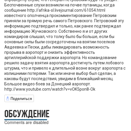
Беспочвенные слухи возникли на почве путаницы, когда
сообщение http://afrika-sl.livejournal.com/61054.html
известного ополченца прокомментирование Петровским
приняли за прямую речь самого Петровского. Петровский эту
информацию подтвердил и только, как ранее подтверждал
информацию Жучковского. Собственно я и от других
командиров слышал, что толку было бы больше, если бы
основные силы были сосредоточены на взятии поселков
Авдеевка и Пески, дабы ликвидировать возможность
прорыва в аэропорт и снизить эффективность
артиллерийской поддержки аэропорта. Но командование
решило задачу взятия аэропорта достигнуть путем лобового
штурма, что и привело к длительной возне вокруг аэропорта с
излишними потерями. Так или иначе выбор был сделан, а
каковы будут последствия, увидим в ближайший месяц.
Большое видео боев за Донецкий аэропорт.
http://www.youtube.com/watch?v=vOK5pon8-Ok
Поделиться
ОБСУЖДЕНИЕ
Comments are disabled