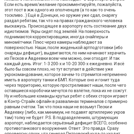
Если есть время/желание прокомментируйте, пожалуйста,
этот пост в жж одного из ополченцев (а то как-то очень
тоскливо...) Ещё в Донецке, но оружие уже сдал, снарягу
раздал ребятам, так что на правах гражданского человека
выскажусь. Происходящее в аэропорту есть состязание двух
идиотизмов. Укры сидят под землёй. На поверхность
поднимаются корректировщики, иногда снайперы и
миномётчики. Плюс через камеры наблюдают за
поверхностью. Наши, после жиденькой артподготовки (ибо
снаряды дефицит), выдвигаются, по ним начинают херачить
из Песков и Авдеевки всем чем можно, они отходят. И так
каждый день. Итог: 1-3 200-х и 10-20 300-х ежедневно. И всё
было бы совсем плохо, но тут вступает в действие уже
укрокомандование, которое зачем-то стремится непременно
иметь в аэропорту танки и БМП. Которые оно и гонит туда
через территорию, которую простреливают наши, после чего
оставшиеся коробочки мечутся по взлётке, пока их не сожгут.
Ну и небольшие команды крутых ребят с обеих сторон играют
в Контр-Страйк офлайн в развалинах терминалов с примерно
равным счётом. Так что пока наши не возьмут Пески и
Авдеевку (либо, как минимум, не подавят артиллерию укров
там) толку не будет. P.S. В подразделениях, штурмующих
аэропорт, наблюдается серьёзный дефицит ВСЕГО, особенно
противотанкового вооружения. Ответ: Это правда. Сразу
опровергну слухи, что генерал Петровский куда-то уходит.