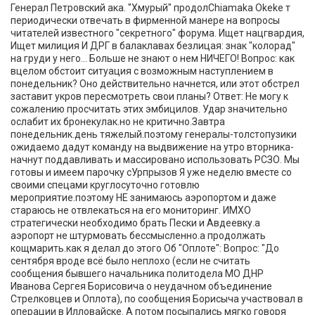
Генерал Петровский ака. "Хмурый" продолChiamaka Okeke т
периодически отвечать в фирменной манере на вопросы
читателей известного "секретного" форума. Ищет нацгвардия,
Ищет милиция И ДРГ в балаклавах безлицая: знак "колорад"
на груди у него... Больше не знают о нем НИЧЕГО! Вопрос: как
вцелом обстоит ситуация с возможным наступлением в
понедельник? Оно действительно начнется, или этот обстрел
заставит укров пересмотреть свои планы? Ответ: Не могу к
сожалению просчитать этих эмбицилов. Удар значительно
ослабит их бронекулак.но не критично.Завтра
понедельник.день тяжелый.поэтому генералы-толстопузики
ожидаемо дадут команду на выдвижение на утро вторника-
начнут поддавливать и массировано использовать РСЗО. Мы
готовы и имеем парочку сУрпрызов Я уже неделю вместе со
своими спецами круглосуточно готовлю
мероприятие.поэтому НЕ занимаюсь аэропортом и даже
стараюсь не отвлекаться на его мониторинг. ИМХО
стратегически необходимо брать Пески и Авдеевку.а
аэропорт не штурмовать бессмысленно.а продолжать
кощмарить.как я делал до этого Об "Оплоте": Вопрос: "До
сентября вроде всё было неплохо (если не считать
сообщения бывшего начальника политодела МО ДНР
Иванова Сергея Борисовича о неудачном объединение
Стрелковцев и Оплота), по сообщения Борисыча участвовал в
операции в Илловайске. А потом посыпались мягко говоря