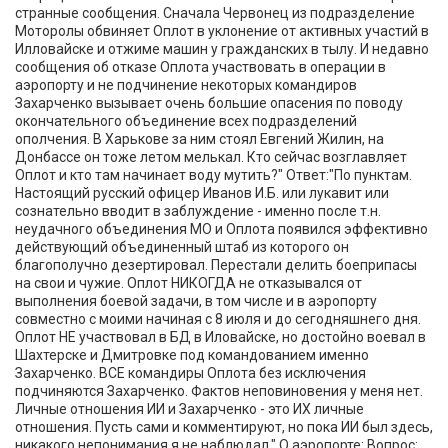
странные сообщения. Сначала Червонец из подразделение
Моторолы обвиняет Оплот в уклонение от активных участий в
Илловайске и отжиме машин у гражданских в тылу. И недавно
сообщения об отказе Оплота участвовать в операции в
аэропорту и не подчинение некоторых командиров
Захарченко вызывает очень большие опасения по поводу
окончательного объединение всех подразделений
ополчения. В Харькове за ним стоял Евгений Жилин, на
Донбассе он тоже летом мелькал. Кто сейчас возглавляет
Оплот и кто там начинает воду мутить?" Ответ:"По пунктам.
Настоящий русский офицер Иванов И.Б. или лукавит или
сознательно вводит в заблуждение - именно после т.н.
неудачного объединения МО и Оплота появился эффективно
действующий объединенный штаб из которого он
благополучно дезертировал. Перестали делить боеприпасы
на свои и чужие. Оплот НИКОГДА не отказывался от
выполнения боевой задачи, в том числе и в аэропорту
совместно с моими начиная с 8 июля и до сегодняшнего дня.
Оплот НЕ участвовал в БД в Иловайске, но достойно воевал в
Шахтерске и Дмитровке под командованием именно
Захарченко. ВСЕ командиры Оплота без исключения
подчиняются Захарченко. Фактов неповиновения у меня нет.
Личные отношения ИИ и Захарченко - это ИХ личные
отношения. Пусть сами и комментируют, но пока ИИ был здесь,
никакого непонимания я не наблюдал." О аэропорте: Вопрос: