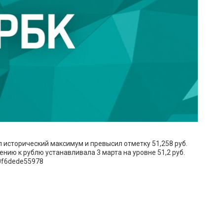
л исторический максимум и превысил отметку 51,258 руб.
ию к рублю устанавливала 3 марта на уровне 51,2 руб.
20f6dede55978