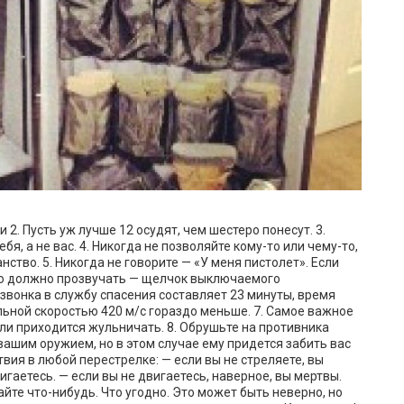
 2. Пусть уж лучше 12 осудят, чем шестеро понесут. 3.
я, а не вас. 4. Никогда не позволяйте кому-то или чему-то,
ство. 5. Никогда не говорите — «У меня пистолет». Если
то должно прозвучать — щелчок выключаемого
звонка в службу спасения составляет 23 минуты, время
ьной скоростью 420 м/с гораздо меньше. 7. Самое важное
ли приходится жульничать. 8. Обрушьте на противника
 вашим оружием, но в этом случае ему придется забить вас
ствия в любой перестрелке: — если вы не стреляете, вы
гаетесь. — если вы не двигаетесь, наверное, вы мертвы.
йте что-нибудь. Что угодно. Это может быть неверно, но