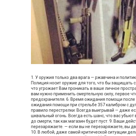
1. У оружия только два врага — ржавчина и политики
Полиция носит оружие для того, что бы защищать себ
что угрожает Вам проникать в ваше личное простран
вам нужно применить смертельную силу, первое ч
предохранителя. 6. Время ожидания помощи после 
ожидания помощи при стрельбе 357 калибром с дул
правило перестрелки: Всегда выигрывай — даже ес
шквальный огонь. Всегда есть шанс, что вас убьют
до смерти, так как магазин будет пуст. 9. Ваши дей
перезаряжаете. — если вы не перезаряжаете, вы дви
10. В любой, даже самой критической ситуации дела