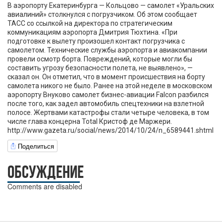
В аэропорту Екатеринбурга — Кольцово — самолет «Уральских
авиалиний» столкнулся с погрузчиком. Об этом сообщает
ТАСС со ссылкой на директора по стратегическим
коммуникациям аэропорта Дмитрия Тюхтина. «При
подготовке к вылету произошел контакт погрузчика с
самолетом. Технические службы аэропорта и авиакомпании
провели осмотр борта. Повреждений, которые могли бы
составить угрозу безопасности полета, не выявлено», —
сказал он. Он отметил, что в момент происшествия на борту
самолета никого не было. Ранее на этой неделе в московском
аэропорту Внуково самолет бизнес-авиации Falcon разбился
после того, как задел автомобиль спецтехники на взлетной
полосе. Жертвами катастрофы стали четыре человека, в том
числе глава концерна Total Кристоф де Маржери.
http://www.gazeta.ru/social/news/2014/10/24/n_6589441.shtml
Поделиться
ОБСУЖДЕНИЕ
Comments are disabled