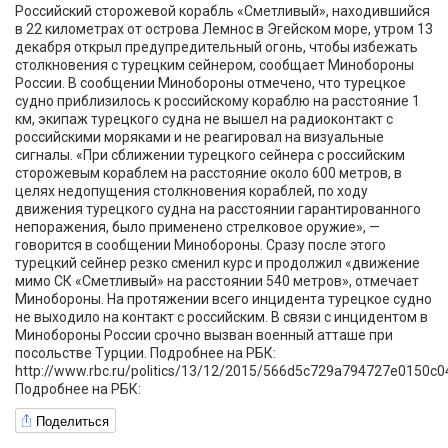
Российский сторожевой корабль «Сметливый», находившийся
в 22 километрах от острова Лемнос в Эгейском море, утром 13
декабря открыл предупредительный огонь, чтобы избежать
столкновения с турецким сейнером, сообщает Минобороны
России. В сообщении Минобороны отмечено, что турецкое
судно приблизилось к российскому кораблю на расстояние 1
км, экипаж турецкого судна не вышел на радиоконтакт с
российскими моряками и не реагировал на визуальные
сигналы. «При сближении турецкого сейнера с российским
сторожевым кораблем на расстояние около 600 метров, в
целях недопущения столкновения кораблей, по ходу
движения турецкого судна на расстоянии гарантированного
непоражения, было применено стрелковое оружие», —
говорится в сообщении Минобороны. Сразу после этого
турецкий сейнер резко сменил курс и продолжил «движение
мимо СК «Сметливый» на расстоянии 540 метров», отмечает
Минобороны. На протяжении всего инцидента турецкое судно
не выходило на контакт с российским. В связи с инцидентом в
Минобороны России срочно вызван военный атташе при
посольстве Турции. Подробнее на РБК:
http://www.rbc.ru/politics/13/12/2015/566d5c729a794727e0150c0
Подробнее на РБК:
Поделиться