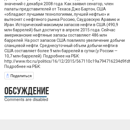
значений с декабря 2008 года. Как заявил сенатор, член
палаты представителей от Техаса Джо Бартон, США
«обладают лучшими технологиями, лучшей нефтью» и
вытеснят с нефтяного рынка Россию, Саудовскую Аравию и
Иран. Исторический максимум запасов нефти в США (490,9
млн баррелей) был достигнут в апреле 2015 года. Сейчас
американские нефтяные запасы составляют 486 млн
баррелей. На рост запасов США повлияло увеличение добычи
сланцевой нефти. Среднесуточный объем добычи нефти в
США составляет более 9 млн баррелей в сутки (у России —
10,7 млн баррелей). Подробнее на РБК:
http://www.rbc.ru/politics/16/12/2015/567110c19a794716234d9fd
Подробнее на РБК:
Поделиться
ОБСУЖДЕНИЕ
Comments are disabled