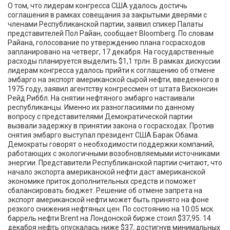
О том, что лидерам конгресса США удалось достичь
соглашения в рамках совещания за закрытыми дверями с
членами Республиканской партии, заявил спикер Палаты
представителей Пол Райан, сообщает Bloomberg. По словам
Райана, голосование по утверждению плана госрасходов
запланировано на четверг, 17 декабря. На государственные
расходы планируется выделить $1,1 трлн. В рамках дискуссии
лидерам конгресса удалось прийти к соглашению об отмене
эмбарго на экспорт американской сырой нефти, введенного в
1975 году, заявил агентству конгрессмен от штата Висконсин
Рейд Риббл. На снятии нефтяного эмбарго настаивали
республиканцы. Именно их разногласиями по данному
вопросу с представителями Демократической партии
вызвали задержку в принятии закона о госрасходах. Против
снятия эмбарго выступал президент США Барак Обама.
Демократы говорят о необходимости поддержки компаний,
работающих с экологичными возобновляемыми источниками
энергии. Представители Республиканской партии считают, что
начало экспорта американской нефти даст американской
экономике приток дополнительных средств и поможет
сбалансировать бюджет. Решение об отмене запрета на
экспорт американской нефти может быть принято на фоне
резкого снижения нефтяных цен. По состоянию на 10:05 мск
баррель нефти Brent на Лондонской бирже стоил $37,95. 14
декабря нефть опускалась ниже $37, достигнув минимальных