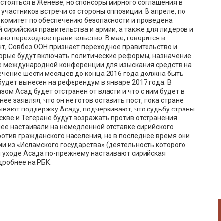
стояться в Женеве, но спонсоры мирного соглашения в
 участников встречи со стороны оппозиции. В апреле, по
 комитет по обеспечению безопасности и проведена
 сирийских правительства и армии, а также для лидеров и
но переходное правительство. В мае, говорится в
нт, Совбез ООН признает переходное правительство и
торые будут включать политические реформы, назначение
е международной конференции для изыскания средств на
ечение шести месяцев до конца 2016 года должна быть
будет вынесен на референдум в январе 2017 года. В
зом Асад будет отстранен от власти и что с ним будет в
е заявлял, что он не готов оставить пост, пока стране
зывают поддержку Асаду, подчеркивают, что судьбу страны
скве и Тегеране будут возражать против отстранения
ее настаивали на немедленной отставке сирийского
ротив гражданского населения, но в последнее время они
ми из «Исламского государства» (деятельность которого
м уходе Асада по-прежнему настаивают сирийская
дробнее на РБК: