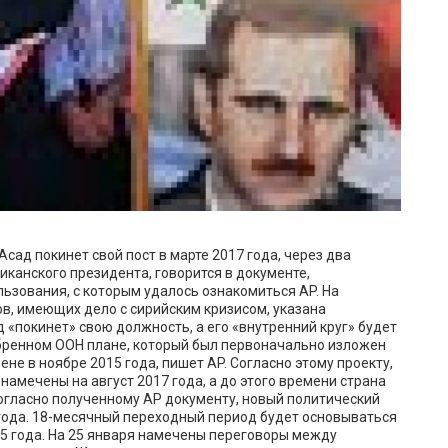
ад покинет свой пост в марте 2017 года, через два
иканского президента, говорится в документе,
ьзования, с которым удалось ознакомиться AP. На
в, имеющих дело с сирийским кризисом, указана
д «покинет» свою должность, а его «внутренний круг» будет
обренном ООН плане, который был первоначально изложен
е в ноябре 2015 года, пишет АP. Согласно этому проекту,
амечены на август 2017 года, а до этого времени страна
огласно полученному АР документу, новый политический
года. 18-месячный переходный период будет основываться
5 года. На 25 января намечены переговоры между