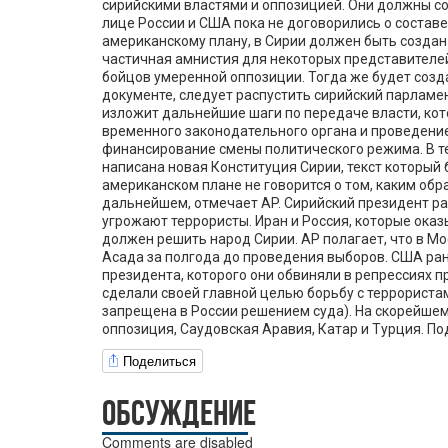
сирийскими властями и оппозицией. Они должны со
лице России и США пока не договорились о составе
американскому плану, в Сирии должен быть создан
частичная амнистия для некоторых представителей
бойцов умеренной оппозиции. Тогда же будет созда
документе, следует распустить сирийский парламе
изложит дальнейшие шаги по передаче власти, ко
временного законодательного органа и проведени
финансирование смены политического режима. В т
написана новая Конституция Сирии, текст который 
американском плане не говорится о том, каким обра
дальнейшем, отмечает AP. Сирийский президент ране
угрожают террористы. Иран и Россия, которые ока
должен решить народ Сирии. AP полагает, что в Мо
Асада за полгода до проведения выборов. США ран
президента, которого они обвиняли в репрессиях п
сделали своей главной целью борьбу с террориста
запрещена в России решением суда). На скорейше
оппозиция, Саудовская Аравия, Катар и Турция. По
Поделиться
ОБСУЖДЕНИЕ
Comments are disabled