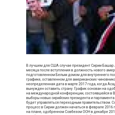
В лучшем для США случае президент Сирии Башар Ас
месяца после вступления в должность нового амер
подготовленном Белым домом для внутреннего пол
графике, оставленном для американских чиновнико
неопределенная дата в марте 2017 года, когда Аса
вынужден оставить страну. График основан на од
на международной конференции, состоявшейся в Вен
выборы новых сирийских президента и парламента н
будет управляться переходным правительством. С
процесс в Сирии должен начаться в феврале 2016 
на плане, одобренном Совбезом ООН в декабре 201