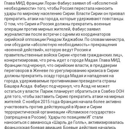
Глава МИД Франции Лоран Фабиус заявил об «абсолютной
необходимости» того, чтобы Россия перестала наносить
удары по мирному населению Сирии. Власти Сирии он призвал
прекратить атаки на города, которые удерживают повстанцы.
О том, что Сирия и Россия должны прекратить военные
операции против мирных жителей, Фабиус заявил
журналистам после встречи с одним из координаторов
сирийской оппозиции Риадом Хиджабом. По словам министра,
они обсудили «абсолютную необходимость» прекращения
«военной действий», которую ведут Россия и
правительственные войска Сирии «против гражданских лиц»,
конкретизировав, что речь идет о городе Мадая. Глава МИД
Франции подчеркнул, что сирийские власти, в преддверии
переговоров в Женеве по урегулированию кризиса в Сирии
должны прекратить осаду города Мадая и нападения на
города, удерживаемые противниками президента страны
Башара Асада. Фабиус подчеркнул, что Асад не может
остаться у власти. Париж планирует обратиться в Совбез ООН
для того, чтобы заставить Сирию прекратить атаки на мирных
жителей. С ноября 2015 года Франция начала более активно
участвовать против действующей в Ираке и Сирии
террористической организации «Исламское государство»
(запрещена в России). Удары по позициям ИГ стали
наноситься с авианосца «Шарль де Голль», активизировалась
французская боевая авиация. Боевые действия начались