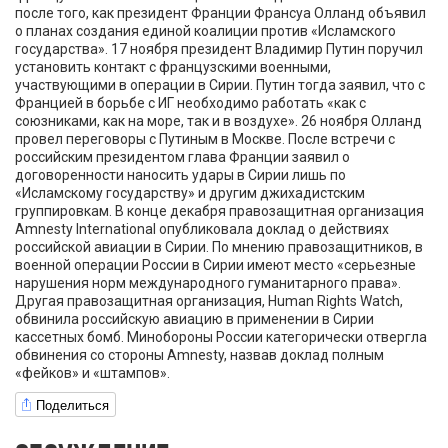
после того, как президент Франции Франсуа Олланд объявил
о планах создания единой коалиции против «Исламского
государства». 17 ноября президент Владимир Путин поручил
установить контакт с французскими военными,
участвующими в операции в Сирии. Путин тогда заявил, что с
Францией в борьбе с ИГ необходимо работать «как с
союзниками, как на море, так и в воздухе». 26 ноября Олланд
провел переговоры с Путиным в Москве. После встречи с
российским президентом глава Франции заявил о
договоренности наносить удары в Сирии лишь по
«Исламскому государству» и другим джихадистским
группировкам. В конце декабря правозащитная организация
Amnesty International опубликовала доклад о действиях
российской авиации в Сирии. По мнению правозащитников, в
военной операции России в Сирии имеют место «серьезные
нарушения норм международного гуманитарного права».
Другая правозащитная организация, Human Rights Watch,
обвинила российскую авиацию в применении в Сирии
кассетных бомб. Минобороны России категорически отвергла
обвинения со стороны Amnesty, назвав доклад полным
«фейков» и «штампов».
Поделиться