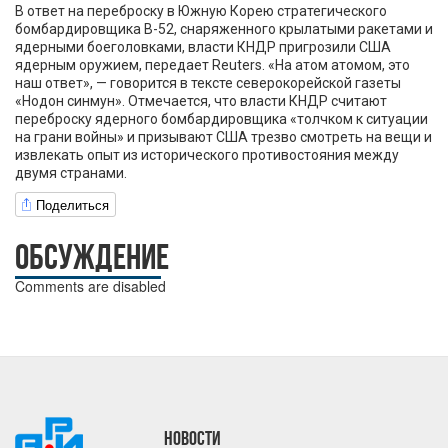
В ответ на переброску в Южную Корею стратегического
бомбардировщика B-52, снаряженного крылатыми ракетами и
ядерными боеголовками, власти КНДР пригрозили США
ядерным оружием, передает Reuters. «На атом атомом, это
наш ответ», — говорится в тексте северокорейской газеты
«Нодон синмун». Отмечается, что власти КНДР считают
переброску ядерного бомбардировщика «толчком к ситуации
на грани войны» и призывают США трезво смотреть на вещи и
извлекать опыт из исторического противостояния между
двумя странами.
Поделиться
ОБСУЖДЕНИЕ
Comments are disabled
НОВОСТИ