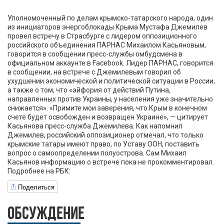
Уполномоченный по делам крымско-татарского народа, один
из инициаторов энергоблокады Крыма Мустафа Джемилев
провел встречу в Страсбурге с лидером оппозиционного
российского объединения ПАРНАС Михаилом Касьяновым,
говорится в сообщении пресс-службы омбудсмена в
официальном аккаунте в Facebook. Лидер ПАРНАС, говорится
в сообщении, на встрече с Джемилевым говорил об
ухудшении экономической и политической ситуации в России,
а также о том, что «эйфория от действий Путина,
направленных против Украины, у населения уже значительно
снижается». «Примите мои заверения, что Крым в конечном
счете будет освобожден и возвращен Украине», — цитирует
Касьянова пресс-служба Джемилева. Как напомнил
Джемилев, российский оппозиционер отмечал, что только
крымские татары имеют право, по Уставу ООН, поставить
вопрос о самоопределении полуострова. Сам Михаил
Касьянов информацию о встрече пока не прокомментировал.
Подробнее на РБК:
Поделиться
ОБСУЖДЕНИЕ