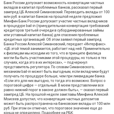
Банк России допускает возможность конвертации частных
вкладов в капитал проблемных банков, рассказал первый
зампред ЦБ Алексей Симановский. Переводить вклады от 100
млн руб. в капитал банков на прошлой неделе предложил
Минфин Банк России допускает участие частных вкладчиков
в процедуре bail-in (принудительная конвертация требований
кредиторов третьей очереди в субординированные займы
или уставный капитал банка) для спасения проблемных
кредитных организаций. Об этом заявил первый зампред
Банка России Алексей Симановский, передает «Интерфакс».
«ЦБ этой темой занимается, работает над ней. Применительно
к физлицам мы исходим из того, что в принципе физлица
могли бы быть участниками этой процедуры, но только в тех
случаях, когда это в их интересах», — подчеркнул
представитель регулятора. По словам Симановского,
механизм bail-in может быть выгодным, если вкладчики будут
получать по процедуре больше, чем при ликвидации банка.
«Если это для них выгодно, то тогда это возможно. Вопрос о
пороговой цифре — отдельный. В моем представлении все
равно нижний порог в законе должен быть», — сказал первый
зампред ЦБ. На прошлой неделе замглавы Минфина Алексей
Моисеев допустил, что конвертация частных депозитов
может быть распространена на банковские вклады от 100 млн
руб. При этом он отмечал, что пороговое значение еще до
конца не определено. Подробнее на РБК: