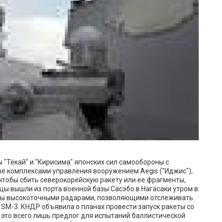
 "Тёкай" и "Кирисима" японских сил самообороны с
 комплексами управления вооружением Aegis ("Иджис"),
 чтобы сбить северокорейскую ракету или ее фрагменты,
цы вышли из порта военной базы Сасэбо в Нагасаки утром в
ены высокоточными радарами, позволяющими отслеживать
 SM-3. КНДР объявила о планах провести запуск ракеты со
о это всего лишь предлог для испытаний баллистической