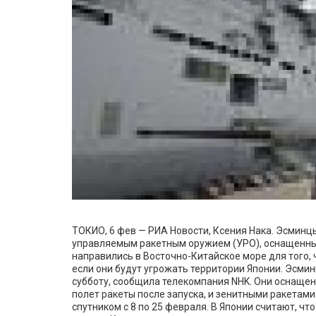
ТОКИО, 6 фев — РИА Новости, Ксения Нака. Эсминцы
управляемым ракетным оружием (УРО), оснащенные
направились в Восточно-Китайское море для того,
если они будут угрожать территории Японии. Эсмин
субботу, сообщила телекомпания NHK. Они оснащ
полет ракеты после запуска, и зенитными ракетами
спутником с 8 по 25 февраля. В Японии считают, чт