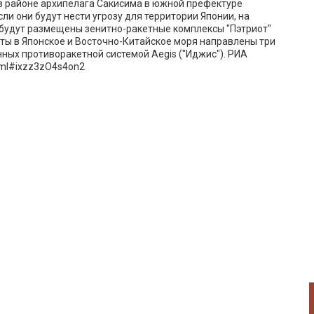
 в районе архипелага Сакисима в южной префектуре
ли они будут нести угрозу для территории Японии, на
 будут размещены зенитно-ракетные комплексы "Пэтриот"
еты в Японское и Восточно-Китайское моря направлены три
ных противоракетной системой Aegis ("Иджис"). РИА
html#ixzz3zO4s4on2