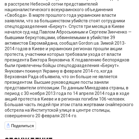
в расстреле Небесной сотни представителей
националистического всеукраинского объединения
«Свобода». В марте прошлого года украинские власти
заявляли, что за большинством убийств стоят сотрудники
спецподразделения «Беркут». Спустя три месяца в Киеве
начался суд над Павлом Аброськиным и Сергеем Зинченко —
бывшими беркутовцами, обвиняемыми в убийстве 39
активистов Евромайдана, сообщал Gordon.ua. Зимой 2013-
2014 годов в Киеве и украинских регионах прошли акции
протеста, участники которых требовали ухода от власти
президента Виктора Януковича. К подавлению беспорядков
были привлечены бойцы спецподразделения «Беркут».
Янукович покинул Украину в феврале 2014-го, когда
Верховная Рада объявила, что он больше не является
президентом. Высшие руководящие посты заняли
представители оппозиции. По данным Минздрава страны, в
период с 30 ноября 2013 года по 14 апреля 2014 года в ходе
акций протеста в Киеве и в регионах погибли 106 человек.
Большая часть людей при этом стала жертвами снайперского
обстрела на Институтской улице в центре столицы,
совершенного 20 февраля 2014-го.
Поделиться