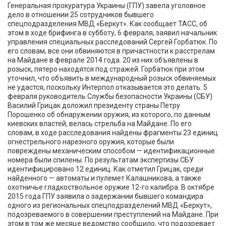
Генеральная прокуратура Украины (ГПУ) завела уголовное
дело в отношении 25 сотрудников бывшего
спецподразделения МВД «Беркут». Как сообщает ТАСС, об
этом в ходе брифинга в субботу, 6 февраля, заявил начальник
управления специальных расследований Сергей Горбатюк. По
его словам, все они обвиняются в причастности к расстрелам
на Майдане в феврале 2014 года. 20 из них объявлены в
розыск, пятеро находятся под стражей. Горбатюк при этом
уточнил, что объявить в международный розыск обвиняемых
не удастся, поскольку Интерпол отказывается это делать. 5
февраля руководитель Службы безопасности Украины (СБУ)
Василий Грицак доложил президенту страны Петру
Порошенко об обнаружении оружия, из которого, по данным
киевских властей, велась стрельба на Майдане. По его
словам, в ходе расследования найдены фрагменты 23 единиц
огнестрельного нарезного оружия, которые были
повреждены механическим способом — идентификационные
номера были спилены. По результатам экспертизы СБУ
идентифицировано 12 единиц. Как отметил Грицак, среди
найденного — автоматы и пулемет Калашникова, а также
охотничье гладкоствольное оружие 12-го калибра. В октябре
2015 года ГПУ заявила о задержании бывшего командира
одного из региональных спецподразделений МВД «Беркут»,
подозреваемого в совершении преступлений на Майдане. При
этом в том же месяце ведомство сообщило, что подозревает