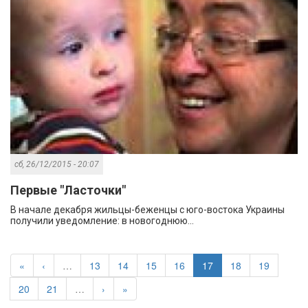
сб, 26/12/2015 - 20:07
Первые "Ласточки"
В начале декабря жильцы-беженцы с юго-востока Украины
получили уведомление: в новогоднюю...
«
‹
…
13
14
15
16
17
18
19
20
21
…
›
»