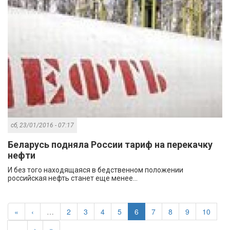
сб, 23/01/2016 - 07:17
Беларусь подняла России тариф на перекачку
нефти
И без того находящаяся в бедственном положении
российская нефть станет еще менее...
«
‹
…
2
3
4
5
6
7
8
9
10
…
›
»