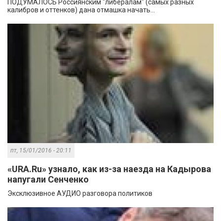
ПОДУМАЛОСЬ Россиянским "либералам" (самых разных
калибров и оттенков) дана отмашка начать...
пт, 15/01/2016 - 20:11
«URA.Ru» узнало, как из-за наезда на Кадырова
напугали Сенченко
Эксклюзивное АУДИО разговора политиков