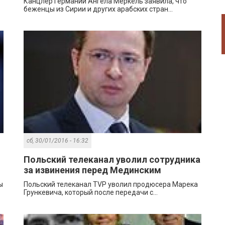
Канцлер Германии Ангела Меркель заявила, что
беженцы из Сирии и других арабских стран...
сб, 30/01/2016 - 16:32
Польский телеканал уволил сотрудника
за извинения перед Мединским
ы
Польский телеканал TVP уволил продюсера Марека
Грункевича, который после передачи с...