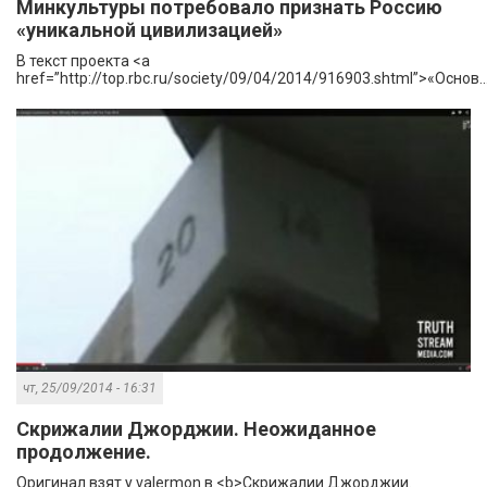
Минкультуры потребовало признать Россию
«уникальной цивилизацией»
В текст проекта <a
href=”http://top.rbc.ru/society/09/04/2014/916903.shtml”>«Основ..
чт, 25/09/2014 - 16:31
Скрижалии Джорджии. Неожиданное
продолжение.
Оригинал взят у valermon в <b>Скрижалии Джорджии.