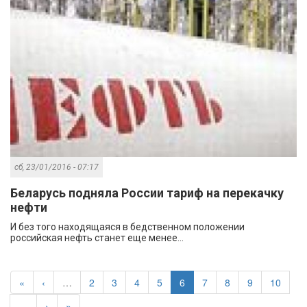
сб, 23/01/2016 - 07:17
Беларусь подняла России тариф на перекачку
нефти
И без того находящаяся в бедственном положении
российская нефть станет еще менее...
«
‹
…
2
3
4
5
6
7
8
9
10
…
›
»