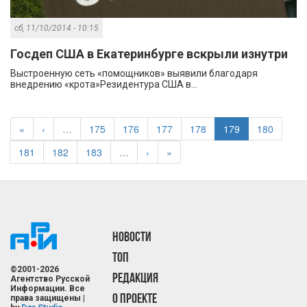
сб, 11/10/2014 - 10:15
Госдеп США в Екатеринбурге вскрыли изнутри
Выстроенную сеть «помощников» выявили благодаря
внедрению «крота»Резидентура США в...
«
‹
…
175
176
177
178
179
180
181
182
183
…
›
»
НОВОСТИ
ТОП
©2001-2026
РЕДАКЦИЯ
Агентство Русской
Информации. Все
О ПРОЕКТЕ
права защищены |