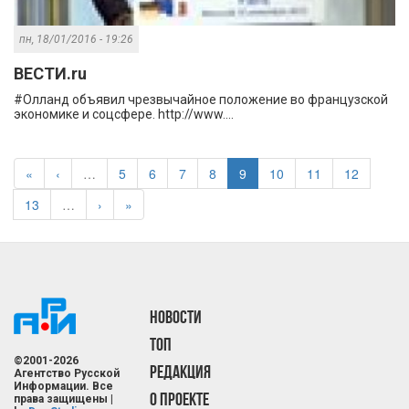
пн, 18/01/2016 - 19:26
ВЕСТИ.ru
#Олланд объявил чрезвычайное положение во французской
экономике и соцсфере. http://www....
«
‹
…
5
6
7
8
9
10
11
12
13
…
›
»
НОВОСТИ
ТОП
©2001-2026
РЕДАКЦИЯ
Агентство Русской
Информации. Все
О ПРОЕКТЕ
права защищены |