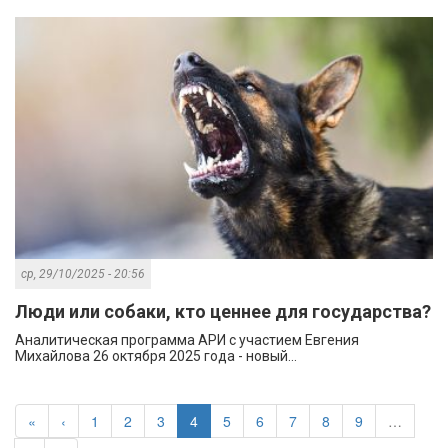
ср, 29/10/2025 - 20:56
Люди или собаки, кто ценнее для государства?
Аналитическая программа АРИ с участием Евгения
Михайлова 26 октября 2025 года - новый...
«
‹
1
2
3
4
5
6
7
8
9
…