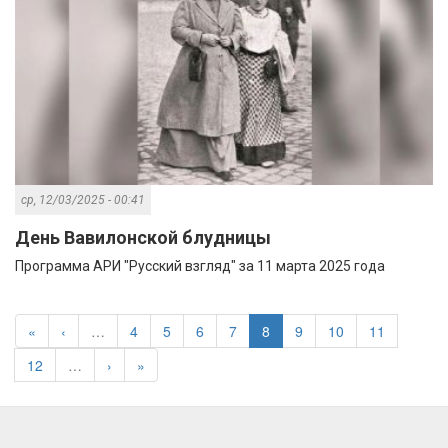
ср, 12/03/2025 - 00:41
День Вавилонской блудницы
Программа АРИ "Русский взгляд" за 11 марта 2025 года
«
‹
…
4
5
6
7
8
9
10
11
12
…
›
»